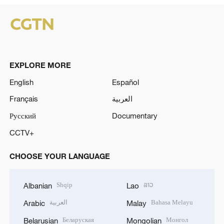
EXPLORE MORE
English
Español
Français
العربية
Русский
Documentary
CCTV+
CHOOSE YOUR LANGUAGE
Shqip
ລາວ
Albanian
Lao
العربية
Bahasa Melayu
Arabic
Malay
Беларуская
Монгол
Belarusian
Mongolian