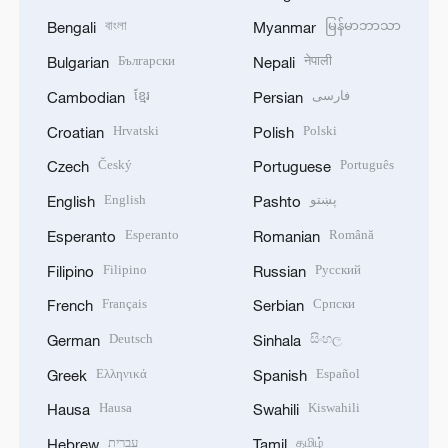
বাংলা
မြန်မာဘာသာ
Bengali
Myanmar
Български
नेपाली
Bulgarian
Nepali
ខ្មែរ
فارسی
Cambodian
Persian
Hrvatski
Polski
Croatian
Polish
Český
Português
Czech
Portuguese
English
پښتو
English
Pashto
Esperanto
Română
Esperanto
Romanian
Filipino
Русский
Filipino
Russian
Français
Српски
French
Serbian
Deutsch
සිංහල
German
Sinhala
Ελληνικά
Español
Greek
Spanish
Hausa
Kiswahili
Hausa
Swahili
עברית
தமிழ்
Hebrew
Tamil