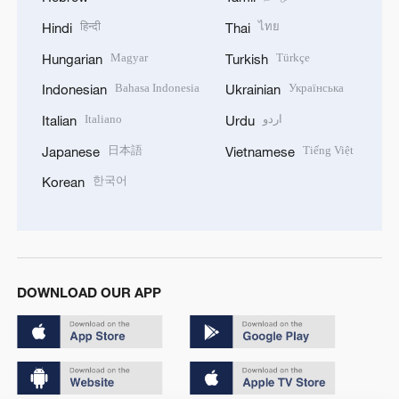
हिन्दी
ไทย
Hindi
Thai
Magyar
Türkçe
Hungarian
Turkish
Bahasa Indonesia
Українська
Indonesian
Ukrainian
Italiano
اردو
Italian
Urdu
日本語
Tiếng Việt
Japanese
Vietnamese
한국어
Korean
DOWNLOAD OUR APP