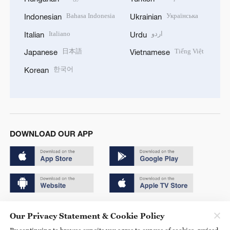
Bahasa Indonesia
Українська
Indonesian
Ukrainian
Italiano
اردو
Italian
Urdu
日本語
Tiếng Việt
Japanese
Vietnamese
한국어
Korean
DOWNLOAD OUR APP
Copyright © 2024 CGTN.
Our Privacy Statement & Cookie Policy
京ICP备20000184号