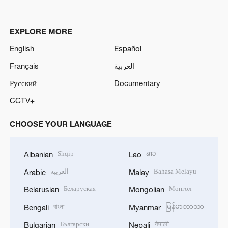
EXPLORE MORE
English
Español
Français
العربية
Русский
Documentary
CCTV+
CHOOSE YOUR LANGUAGE
Shqip
ລາວ
Albanian
Lao
العربية
Bahasa Melayu
Arabic
Malay
Беларуская
Монгол
Belarusian
Mongolian
বাংলা
မြန်မာဘာသာ
Bengali
Myanmar
Български
नेपाली
Bulgarian
Nepali