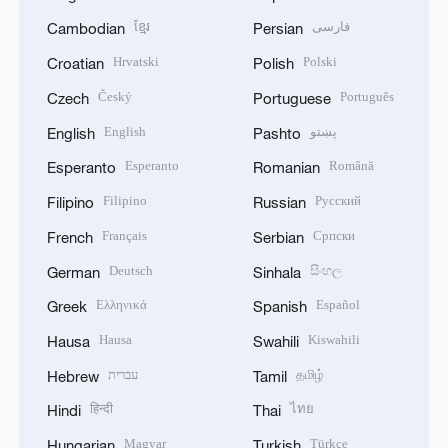
ខ្មែរ
فارسی
Cambodian
Persian
Hrvatski
Polski
Croatian
Polish
Český
Português
Czech
Portuguese
English
پښتو
English
Pashto
Esperanto
Română
Esperanto
Romanian
Filipino
Русский
Filipino
Russian
Français
Српски
French
Serbian
Deutsch
සිංහල
German
Sinhala
Ελληνικά
Español
Greek
Spanish
Hausa
Kiswahili
Hausa
Swahili
עברית
தமிழ்
Hebrew
Tamil
हिन्दी
ไทย
Hindi
Thai
Magyar
Türkçe
Hungarian
Turkish