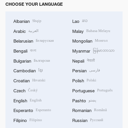
CHOOSE YOUR LANGUAGE
Shqip
ລາວ
Albanian
Lao
العربية
Bahasa Melayu
Arabic
Malay
Беларуская
Монгол
Belarusian
Mongolian
বাংলা
မြန်မာဘာသာ
Bengali
Myanmar
Български
नेपाली
Bulgarian
Nepali
ខ្មែរ
فارسی
Cambodian
Persian
Hrvatski
Polski
Croatian
Polish
Český
Português
Czech
Portuguese
English
پښتو
English
Pashto
Esperanto
Română
Esperanto
Romanian
Filipino
Русский
Filipino
Russian