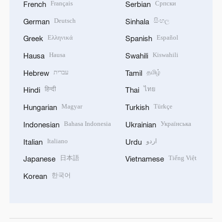
Français
Српски
French
Serbian
Deutsch
සිංහල
German
Sinhala
Ελληνικά
Español
Greek
Spanish
Hausa
Kiswahili
Hausa
Swahili
עברית
தமிழ்
Hebrew
Tamil
हिन्दी
ไทย
Hindi
Thai
Magyar
Türkçe
Hungarian
Turkish
Bahasa Indonesia
Українська
Indonesian
Ukrainian
Italiano
اردو
Italian
Urdu
日本語
Tiếng Việt
Japanese
Vietnamese
한국어
Korean