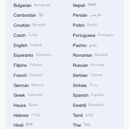
Български
नेपाली
Bulgarian
Nepali
ខ្មែរ
فارسی
Cambodian
Persian
Hrvatski
Polski
Croatian
Polish
Český
Português
Czech
Portuguese
English
پښتو
English
Pashto
Esperanto
Română
Esperanto
Romanian
Filipino
Русский
Filipino
Russian
Français
Српски
French
Serbian
Deutsch
සිංහල
German
Sinhala
Ελληνικά
Español
Greek
Spanish
Hausa
Kiswahili
Hausa
Swahili
עברית
தமிழ்
Hebrew
Tamil
हिन्दी
ไทย
Hindi
Thai