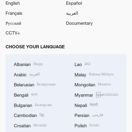
English
Español
Français
العربية
Русский
Documentary
CCTV+
CHOOSE YOUR LANGUAGE
Shqip
ລາວ
Albanian
Lao
العربية
Bahasa Melayu
Arabic
Malay
Беларуская
Монгол
Belarusian
Mongolian
বাংলা
မြန်မာဘာသာ
Bengali
Myanmar
Български
नेपाली
Bulgarian
Nepali
ខ្មែរ
فارسی
Cambodian
Persian
Hrvatski
Polski
Croatian
Polish