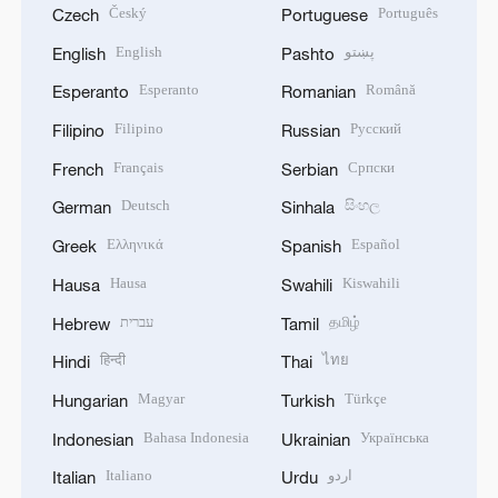
Český
Português
Czech
Portuguese
English
پښتو
English
Pashto
Esperanto
Română
Esperanto
Romanian
Filipino
Русский
Filipino
Russian
Français
Српски
French
Serbian
Deutsch
සිංහල
German
Sinhala
Ελληνικά
Español
Greek
Spanish
Hausa
Kiswahili
Hausa
Swahili
עברית
தமிழ்
Hebrew
Tamil
हिन्दी
ไทย
Hindi
Thai
Magyar
Türkçe
Hungarian
Turkish
Bahasa Indonesia
Українська
Indonesian
Ukrainian
Italiano
اردو
Italian
Urdu