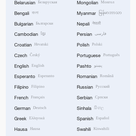
Беларуская
Монгол
Belarusian
Mongolian
বাংলা
မြန်မာဘာသာ
Bengali
Myanmar
Български
नेपाली
Bulgarian
Nepali
ខ្មែរ
فارسی
Cambodian
Persian
Hrvatski
Polski
Croatian
Polish
Český
Português
Czech
Portuguese
English
پښتو
English
Pashto
Esperanto
Română
Esperanto
Romanian
Filipino
Русский
Filipino
Russian
Français
Српски
French
Serbian
Deutsch
සිංහල
German
Sinhala
Ελληνικά
Español
Greek
Spanish
Hausa
Kiswahili
Hausa
Swahili