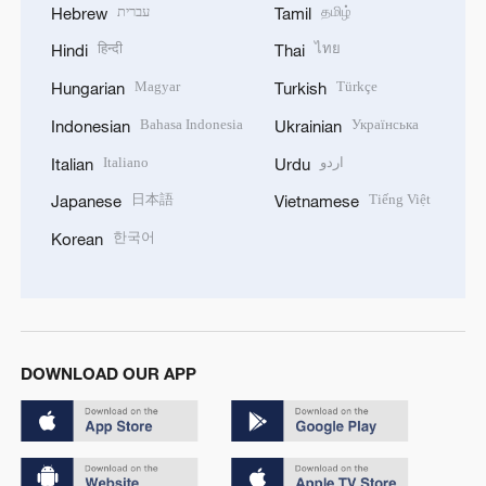
עברית
தமிழ்
Hebrew
Tamil
हिन्दी
ไทย
Hindi
Thai
Magyar
Türkçe
Hungarian
Turkish
Bahasa Indonesia
Українська
Indonesian
Ukrainian
Italiano
اردو
Italian
Urdu
日本語
Tiếng Việt
Japanese
Vietnamese
한국어
Korean
DOWNLOAD OUR APP