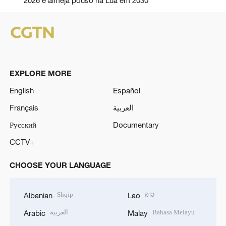
EXPLORE MORE
English
Español
Français
العربية
Русский
Documentary
CCTV+
CHOOSE YOUR LANGUAGE
Shqip
ລາວ
Albanian
Lao
العربية
Bahasa Melayu
Arabic
Malay