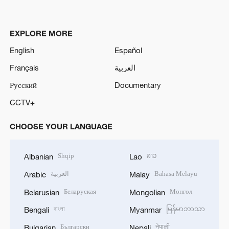
EXPLORE MORE
English
Español
Français
العربية
Русский
Documentary
CCTV+
CHOOSE YOUR LANGUAGE
Shqip
ລາວ
Albanian
Lao
العربية
Bahasa Melayu
Arabic
Malay
Беларуская
Монгол
Belarusian
Mongolian
বাংলা
မြန်မာဘာသာ
Bengali
Myanmar
Български
नेपाली
Bulgarian
Nepali