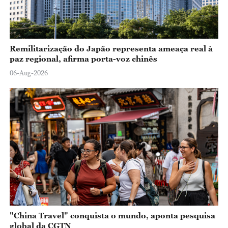
Remilitarização do Japão representa ameaça real à
paz regional, afirma porta-voz chinês
06-Aug-2026
"China Travel" conquista o mundo, aponta pesquisa
global da CGTN