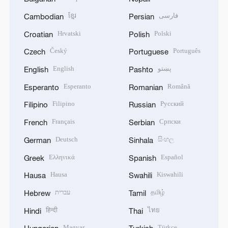
ខ្មែរ
فارسی
Cambodian
Persian
Hrvatski
Polski
Croatian
Polish
Český
Português
Czech
Portuguese
English
پښتو
English
Pashto
Esperanto
Română
Esperanto
Romanian
Filipino
Русский
Filipino
Russian
Français
Српски
French
Serbian
Deutsch
සිංහල
German
Sinhala
Ελληνικά
Español
Greek
Spanish
Hausa
Kiswahili
Hausa
Swahili
עברית
தமிழ்
Hebrew
Tamil
हिन्दी
ไทย
Hindi
Thai
Magyar
Türkçe