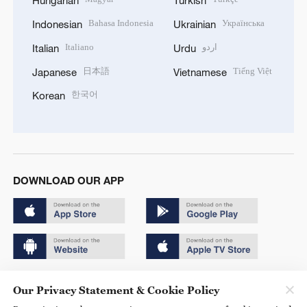
Hungarian
Turkish
Bahasa Indonesia
Українська
Indonesian
Ukrainian
Italiano
اردو
Italian
Urdu
日本語
Tiếng Việt
Japanese
Vietnamese
한국어
Korean
DOWNLOAD OUR APP
Copyright © 2024 CGTN.
Our Privacy Statement & Cookie Policy
京ICP备20000184号