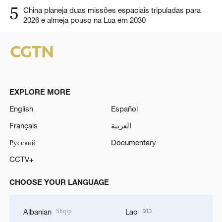
5
China planeja duas missões espaciais tripuladas para
2026 e almeja pouso na Lua em 2030
EXPLORE MORE
English
Español
Français
العربية
Русский
Documentary
CCTV+
CHOOSE YOUR LANGUAGE
Shqip
ລາວ
Albanian
Lao