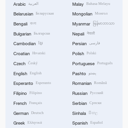
العربية
Bahasa Melayu
Arabic
Malay
Беларуская
Монгол
Belarusian
Mongolian
বাংলা
မြန်မာဘာသာ
Bengali
Myanmar
Български
नेपाली
Bulgarian
Nepali
ខ្មែរ
فارسی
Cambodian
Persian
Hrvatski
Polski
Croatian
Polish
Český
Português
Czech
Portuguese
English
پښتو
English
Pashto
Esperanto
Română
Esperanto
Romanian
Filipino
Русский
Filipino
Russian
Français
Српски
French
Serbian
Deutsch
සිංහල
German
Sinhala
Ελληνικά
Español
Greek
Spanish