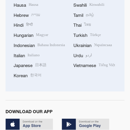
Hausa
Kiswahili
Hausa
Swahili
עברית
தமிழ்
Hebrew
Tamil
हिन्दी
ไทย
Hindi
Thai
Magyar
Türkçe
Hungarian
Turkish
Bahasa Indonesia
Українська
Indonesian
Ukrainian
Italiano
اردو
Italian
Urdu
日本語
Tiếng Việt
Japanese
Vietnamese
한국어
Korean
DOWNLOAD OUR APP