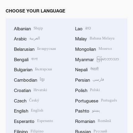
CHOOSE YOUR LANGUAGE
Shqip
ລາວ
Albanian
Lao
العربية
Bahasa Melayu
Arabic
Malay
Беларуская
Монгол
Belarusian
Mongolian
বাংলা
မြန်မာဘာသာ
Bengali
Myanmar
Български
नेपाली
Bulgarian
Nepali
ខ្មែរ
فارسی
Cambodian
Persian
Hrvatski
Polski
Croatian
Polish
Český
Português
Czech
Portuguese
English
پښتو
English
Pashto
Esperanto
Română
Esperanto
Romanian
Filipino
Русский
Filipino
Russian