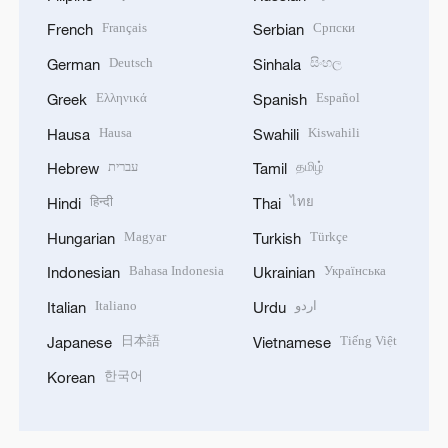
Français
Српски
French
Serbian
Deutsch
සිංහල
German
Sinhala
Ελληνικά
Español
Greek
Spanish
Hausa
Kiswahili
Hausa
Swahili
עברית
தமிழ்
Hebrew
Tamil
हिन्दी
ไทย
Hindi
Thai
Magyar
Türkçe
Hungarian
Turkish
Bahasa Indonesia
Українська
Indonesian
Ukrainian
Italiano
اردو
Italian
Urdu
日本語
Tiếng Việt
Japanese
Vietnamese
한국어
Korean