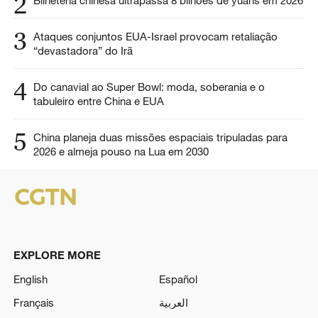
2
Bilheteria chinesa ultrapassa 8 bilhões de yuans em 2026
3
Ataques conjuntos EUA-Israel provocam retaliação
“devastadora” do Irã
4
Do canavial ao Super Bowl: moda, soberania e o
tabuleiro entre China e EUA
5
China planeja duas missões espaciais tripuladas para
2026 e almeja pouso na Lua em 2030
EXPLORE MORE
English
Español
Français
العربية