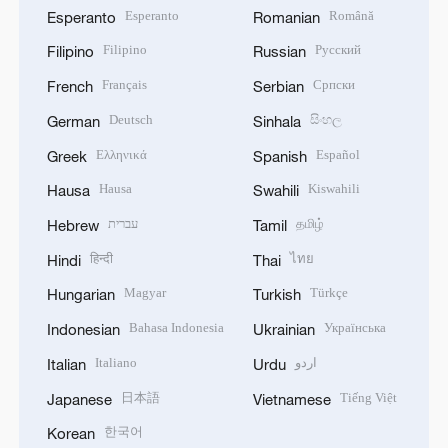
Esperanto
Română
Esperanto
Romanian
Filipino
Русский
Filipino
Russian
Français
Српски
French
Serbian
Deutsch
සිංහල
German
Sinhala
Ελληνικά
Español
Greek
Spanish
Hausa
Kiswahili
Hausa
Swahili
עברית
தமிழ்
Hebrew
Tamil
हिन्दी
ไทย
Hindi
Thai
Magyar
Türkçe
Hungarian
Turkish
Bahasa Indonesia
Українська
Indonesian
Ukrainian
Italiano
اردو
Italian
Urdu
日本語
Tiếng Việt
Japanese
Vietnamese
한국어
Korean