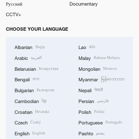
Русский
Documentary
CCTV+
CHOOSE YOUR LANGUAGE
Shqip
ລາວ
Albanian
Lao
العربية
Bahasa Melayu
Arabic
Malay
Беларуская
Монгол
Belarusian
Mongolian
বাংলা
မြန်မာဘာသာ
Bengali
Myanmar
Български
नेपाली
Bulgarian
Nepali
ខ្មែរ
فارسی
Cambodian
Persian
Hrvatski
Polski
Croatian
Polish
Český
Português
Czech
Portuguese
English
پښتو
English
Pashto