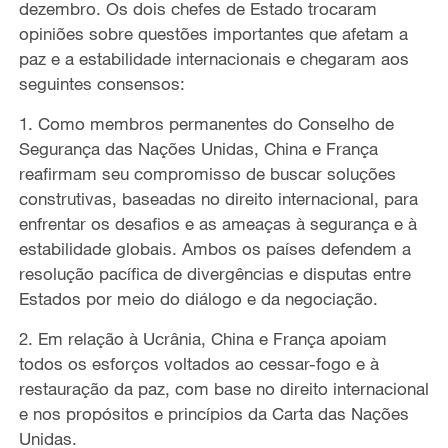
dezembro. Os dois chefes de Estado
trocaram
opiniões
sobre questões importantes que afetam a
paz e a estabilidade internacionais
e chegaram aos
seguinte
s
consenso
s
:
1. Como membros permanentes do Conselho de
Segurança das Nações Unidas, China e França
reafirmam seu compromisso de
buscar soluções
construtivas
,
baseadas no direito internacional
,
para
enfrentar
os
desafios e
as
ameaças à segurança e
à
estabilidade
globais
. Ambos os
países defendem a
resol
ução
pac
ífica de
divergências
e disputas entre
Estados por meio do diálogo e da
negociação
.
2. Em relação à Ucrânia, China e França apoiam
todos os esforços
voltados ao cessar-fogo
e
à
restauração da
paz
,
com base no direito internacional
e nos propósitos e princípios da Carta das Nações
Unidas.