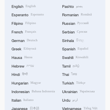
English
پښتو
English
Pashto
Esperanto
Română
Esperanto
Romanian
Filipino
Русский
Filipino
Russian
Français
Српски
French
Serbian
Deutsch
සිංහල
German
Sinhala
Ελληνικά
Español
Greek
Spanish
Hausa
Kiswahili
Hausa
Swahili
עברית
தமிழ்
Hebrew
Tamil
हिन्दी
ไทย
Hindi
Thai
Magyar
Türkçe
Hungarian
Turkish
Bahasa Indonesia
Українська
Indonesian
Ukrainian
Italiano
اردو
Italian
Urdu
日本語
Tiếng Việt
Japanese
Vietnamese