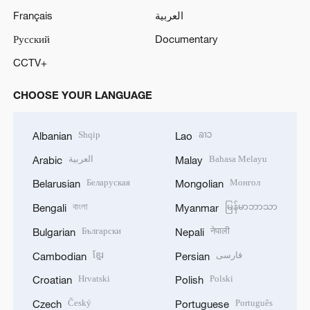
Français
العربية
Русский
Documentary
CCTV+
CHOOSE YOUR LANGUAGE
Shqip
ລາວ
Albanian
Lao
العربية
Bahasa Melayu
Arabic
Malay
Беларуская
Монгол
Belarusian
Mongolian
বাংলা
မြန်မာဘာသာ
Bengali
Myanmar
Български
नेपाली
Bulgarian
Nepali
ខ្មែរ
فارسی
Cambodian
Persian
Hrvatski
Polski
Croatian
Polish
Český
Português
Czech
Portuguese