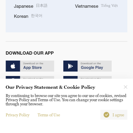
日本語
Tiếng Việt
Japanese
Vietnamese
한국어
Korean
DOWNLOAD OUR APP
Our Privacy Statement & Cookie Policy
By continuing to browse our site you agree to our use of cookies, revised
Copyright © 2024 CGTN.
Privacy Policy and Terms of Use. You can change your cookie settings
through your browser.
京ICP备20000184号
Privacy Policy
Terms of Use
I agree
京公网安备 11010502050052号
Disinformation report hotline: 010-85061466