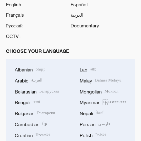
English
Español
Français
العربية
Русский
Documentary
CCTV+
CHOOSE YOUR LANGUAGE
Shqip
ລາວ
Albanian
Lao
العربية
Bahasa Melayu
Arabic
Malay
Беларуская
Монгол
Belarusian
Mongolian
বাংলা
မြန်မာဘာသာ
Bengali
Myanmar
Български
नेपाली
Bulgarian
Nepali
ខ្មែរ
فارسی
Cambodian
Persian
Hrvatski
Polski
Croatian
Polish