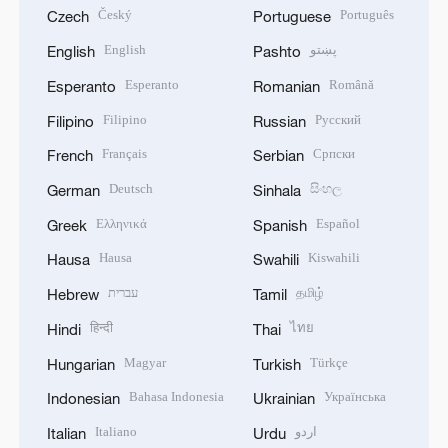
Český
Português
Czech
Portuguese
English
پښتو
English
Pashto
Esperanto
Română
Esperanto
Romanian
Filipino
Русский
Filipino
Russian
Français
Српски
French
Serbian
Deutsch
සිංහල
German
Sinhala
Ελληνικά
Español
Greek
Spanish
Hausa
Kiswahili
Hausa
Swahili
עברית
தமிழ்
Hebrew
Tamil
हिन्दी
ไทย
Hindi
Thai
Magyar
Türkçe
Hungarian
Turkish
Bahasa Indonesia
Українська
Indonesian
Ukrainian
Italiano
اردو
Italian
Urdu