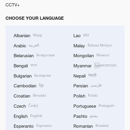
CCTV+
CHOOSE YOUR LANGUAGE
Shqip
ລາວ
Albanian
Lao
العربية
Bahasa Melayu
Arabic
Malay
Беларуская
Монгол
Belarusian
Mongolian
বাংলা
မြန်မာဘာသာ
Bengali
Myanmar
Български
नेपाली
Bulgarian
Nepali
ខ្មែរ
فارسی
Cambodian
Persian
Hrvatski
Polski
Croatian
Polish
Český
Português
Czech
Portuguese
English
پښتو
English
Pashto
Esperanto
Română
Esperanto
Romanian