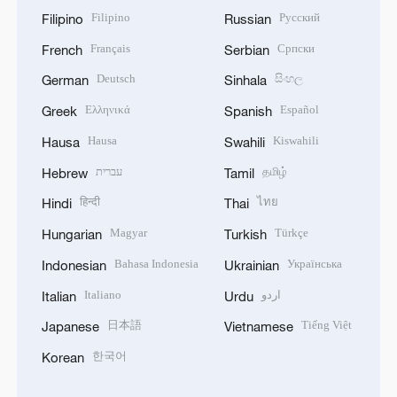
Filipino
Русский
Filipino
Russian
Français
Српски
French
Serbian
Deutsch
සිංහල
German
Sinhala
Ελληνικά
Español
Greek
Spanish
Hausa
Kiswahili
Hausa
Swahili
עברית
தமிழ்
Hebrew
Tamil
हिन्दी
ไทย
Hindi
Thai
Magyar
Türkçe
Hungarian
Turkish
Bahasa Indonesia
Українська
Indonesian
Ukrainian
Italiano
اردو
Italian
Urdu
日本語
Tiếng Việt
Japanese
Vietnamese
한국어
Korean