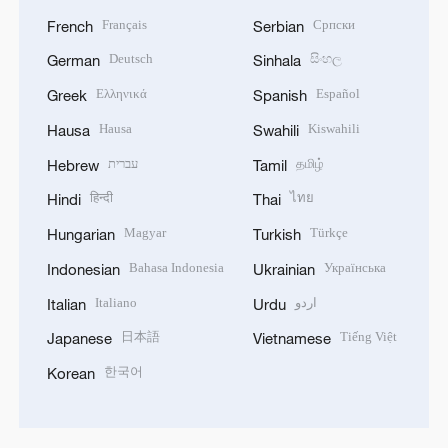
Français
Српски
French
Serbian
Deutsch
සිංහල
German
Sinhala
Ελληνικά
Español
Greek
Spanish
Hausa
Kiswahili
Hausa
Swahili
עברית
தமிழ்
Hebrew
Tamil
हिन्दी
ไทย
Hindi
Thai
Magyar
Türkçe
Hungarian
Turkish
Bahasa Indonesia
Українська
Indonesian
Ukrainian
Italiano
اردو
Italian
Urdu
日本語
Tiếng Việt
Japanese
Vietnamese
한국어
Korean