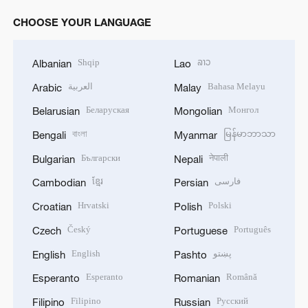
CHOOSE YOUR LANGUAGE
Shqip
ລາວ
Albanian
Lao
العربية
Bahasa Melayu
Arabic
Malay
Беларуская
Монгол
Belarusian
Mongolian
বাংলা
မြန်မာဘာသာ
Bengali
Myanmar
Български
नेपाली
Bulgarian
Nepali
ខ្មែរ
فارسی
Cambodian
Persian
Hrvatski
Polski
Croatian
Polish
Český
Português
Czech
Portuguese
English
پښتو
English
Pashto
Esperanto
Română
Esperanto
Romanian
Filipino
Русский
Filipino
Russian