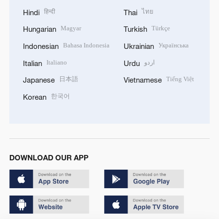
हिन्दी
ไทย
Hindi
Thai
Magyar
Türkçe
Hungarian
Turkish
Bahasa Indonesia
Українська
Indonesian
Ukrainian
Italiano
اردو
Italian
Urdu
日本語
Tiếng Việt
Japanese
Vietnamese
한국어
Korean
DOWNLOAD OUR APP