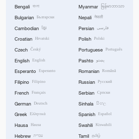
বাংলা
မြန်မာဘာသာ
Bengali
Myanmar
Български
नेपाली
Bulgarian
Nepali
ខ្មែរ
فارسی
Cambodian
Persian
Hrvatski
Polski
Croatian
Polish
Český
Português
Czech
Portuguese
English
پښتو
English
Pashto
Esperanto
Română
Esperanto
Romanian
Filipino
Русский
Filipino
Russian
Français
Српски
French
Serbian
Deutsch
සිංහල
German
Sinhala
Ελληνικά
Español
Greek
Spanish
Hausa
Kiswahili
Hausa
Swahili
עברית
தமிழ்
Hebrew
Tamil