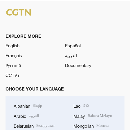
EXPLORE MORE
English
Español
Français
العربية
Русский
Documentary
CCTV+
CHOOSE YOUR LANGUAGE
Shqip
ລາວ
Albanian
Lao
العربية
Bahasa Melayu
Arabic
Malay
Беларуская
Монгол
Belarusian
Mongolian