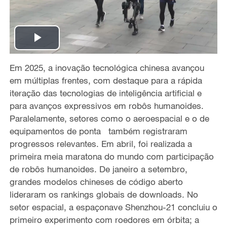
P
Em 2025, a inovação tecnológica chinesa avançou
l
em múltiplas frentes, com destaque para a rápida
a
iteração das tecnologias de inteligência artificial e
para avanços expressivos em robôs humanoides.
y
Paralelamente, setores como o aeroespacial e o de
equipamentos de ponta também registraram
V
progressos relevantes. Em abril, foi realizada a
primeira meia maratona do mundo com participação
i
de robôs humanoides. De janeiro a setembro,
grandes modelos chineses de código aberto
d
lideraram os rankings globais de downloads. No
e
setor espacial, a espaçonave Shenzhou-21 concluiu o
primeiro experimento com roedores em órbita; a