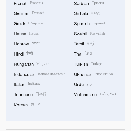
Français
Српски
French
Serbian
Deutsch
සිංහල
German
Sinhala
Ελληνικά
Español
Greek
Spanish
Hausa
Kiswahili
Hausa
Swahili
עברית
தமிழ்
Hebrew
Tamil
हिन्दी
ไทย
Hindi
Thai
Magyar
Türkçe
Hungarian
Turkish
Bahasa Indonesia
Українська
Indonesian
Ukrainian
Italiano
اردو
Italian
Urdu
日本語
Tiếng Việt
Japanese
Vietnamese
한국어
Korean