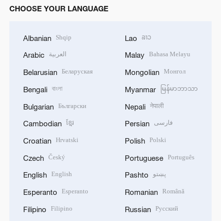
CHOOSE YOUR LANGUAGE
Shqip
ລາວ
Albanian
Lao
العربية
Bahasa Melayu
Arabic
Malay
Беларуская
Монгол
Belarusian
Mongolian
বাংলা
မြန်မာဘာသာ
Bengali
Myanmar
Български
नेपाली
Bulgarian
Nepali
ខ្មែរ
فارسی
Cambodian
Persian
Hrvatski
Polski
Croatian
Polish
Český
Português
Czech
Portuguese
English
پښتو
English
Pashto
Esperanto
Română
Esperanto
Romanian
Filipino
Русский
Filipino
Russian