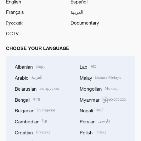
English
Español
Français
العربية
Русский
Documentary
CCTV+
CHOOSE YOUR LANGUAGE
Shqip
ລາວ
Albanian
Lao
العربية
Bahasa Melayu
Arabic
Malay
Беларуская
Монгол
Belarusian
Mongolian
বাংলা
မြန်မာဘာသာ
Bengali
Myanmar
Български
नेपाली
Bulgarian
Nepali
ខ្មែរ
فارسی
Cambodian
Persian
Hrvatski
Polski
Croatian
Polish