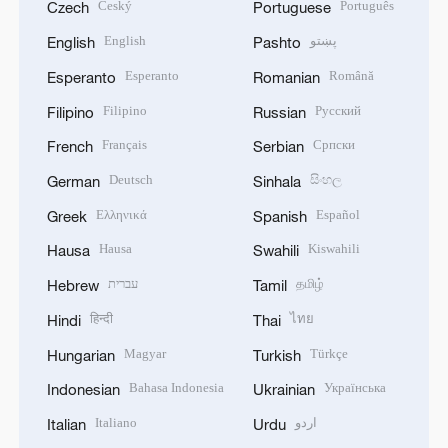
Český
Português
Czech
Portuguese
English
پښتو
English
Pashto
Esperanto
Română
Esperanto
Romanian
Filipino
Русский
Filipino
Russian
Français
Српски
French
Serbian
Deutsch
සිංහල
German
Sinhala
Ελληνικά
Español
Greek
Spanish
Hausa
Kiswahili
Hausa
Swahili
עברית
தமிழ்
Hebrew
Tamil
हिन्दी
ไทย
Hindi
Thai
Magyar
Türkçe
Hungarian
Turkish
Bahasa Indonesia
Українська
Indonesian
Ukrainian
Italiano
اردو
Italian
Urdu