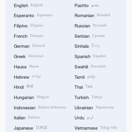
English
پښتو
English
Pashto
Esperanto
Română
Esperanto
Romanian
Filipino
Русский
Filipino
Russian
Français
Српски
French
Serbian
Deutsch
සිංහල
German
Sinhala
Ελληνικά
Español
Greek
Spanish
Hausa
Kiswahili
Hausa
Swahili
עברית
தமிழ்
Hebrew
Tamil
हिन्दी
ไทย
Hindi
Thai
Magyar
Türkçe
Hungarian
Turkish
Bahasa Indonesia
Українська
Indonesian
Ukrainian
Italiano
اردو
Italian
Urdu
日本語
Tiếng Việt
Japanese
Vietnamese