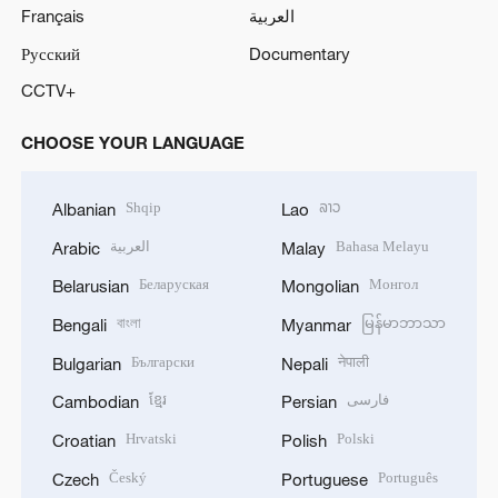
Français
العربية
Русский
Documentary
CCTV+
CHOOSE YOUR LANGUAGE
Shqip
ລາວ
Albanian
Lao
العربية
Bahasa Melayu
Arabic
Malay
Беларуская
Монгол
Belarusian
Mongolian
বাংলা
မြန်မာဘာသာ
Bengali
Myanmar
Български
नेपाली
Bulgarian
Nepali
ខ្មែរ
فارسی
Cambodian
Persian
Hrvatski
Polski
Croatian
Polish
Český
Português
Czech
Portuguese