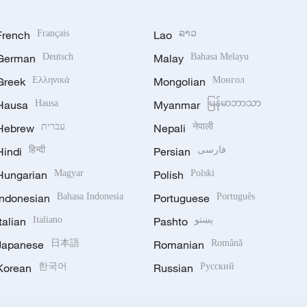
French
Français
Lao
ລາວ
German
Deutsch
Malay
Bahasa Melayu
Greek
Ελληνικά
Mongolian
Монгол
Hausa
Hausa
Myanmar
မြန်မာဘာသာ
Hebrew
עברית
Nepali
नेपाली
Hindi
हिन्दी
Persian
فارسی
Hungarian
Magyar
Polish
Polski
Indonesian
Bahasa Indonesia
Portuguese
Português
Italian
Italiano
Pashto
پښتو
Japanese
日本語
Romanian
Română
Korean
한국어
Russian
Русский