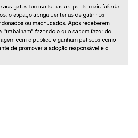
aos gatos tem se tornado o ponto mais fofo da
Em
os, o espaço abriga centenas de gatinhos
ci
bandonados ou machucados. Após receberem
re
ra “trabalham” fazendo o que sabem fazer de
tr
teragem com o público e ganham petiscos como
me
nte de promover a adoção responsável e o
re
cu