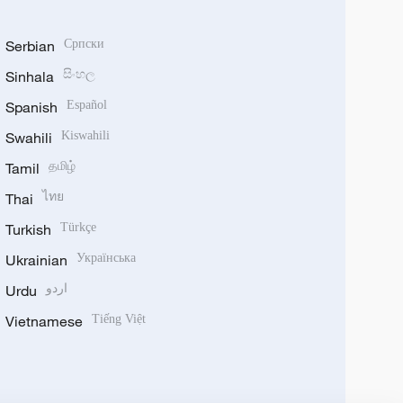
Serbian
Српски
Sinhala
සිංහල
Spanish
Español
Swahili
Kiswahili
Tamil
தமிழ்
Thai
ไทย
Turkish
Türkçe
Ukrainian
Українська
Urdu
اردو
Vietnamese
Tiếng Việt