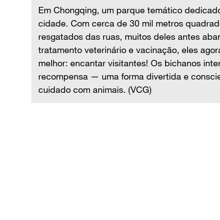
fo da
Em Chongqing, um parque temático dedicado 
cidade. Com cerca de 30 mil metros quadrad
m
resgatados das ruas, muitos deles antes a
de
tratamento veterinário e vacinação, eles ago
omo
melhor: encantar visitantes! Os bichanos in
recompensa — uma forma divertida e conscie
cuidado com animais. (VCG)