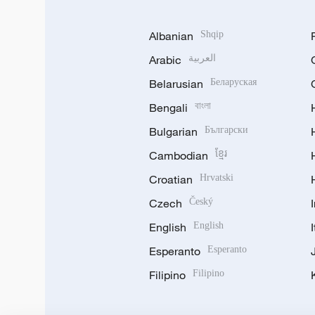
Albanian
Shqip
Arabic
العربية
Belarusian
Беларуская
Bengali
বাংলা
Bulgarian
Български
Cambodian
ខ្មែរ
Croatian
Hrvatski
Czech
Český
English
English
Esperanto
Esperanto
Filipino
Filipino