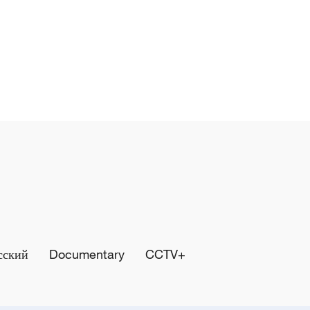
сский
Documentary
CCTV+