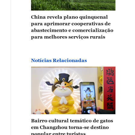
 Chongqing, um parque temático dedicado aos gatos t
dade. Com cerca de 30 mil metros quadrados, o espaç
China revela plano quinquenal
sgatados das ruas, muitos deles antes abandonados
para aprimorar cooperativas de
atamento veterinário e vacinação, eles agora “trabalh
abastecimento e comercialização
para melhores serviços rurais
lhor: encantar visitantes! Os bichanos interagem com
compensa — uma forma divertida e consciente de pro
idado com animais. (VCG)
Notícias Relacionadas
Bairro cultural temático de gatos
em Changzhou torna-se destino
popular entre turistas