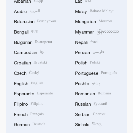
Shqip
ລາວ
Albanian
Lao
العربية
Bahasa Melayu
Arabic
Malay
Беларуская
Монгол
Belarusian
Mongolian
বাংলা
မြန်မာဘာသာ
Bengali
Myanmar
Български
नेपाली
Bulgarian
Nepali
ខ្មែរ
فارسی
Cambodian
Persian
Hrvatski
Polski
Croatian
Polish
Český
Português
Czech
Portuguese
English
پښتو
English
Pashto
Esperanto
Română
Esperanto
Romanian
Filipino
Русский
Filipino
Russian
Français
Српски
French
Serbian
Deutsch
සිංහල
German
Sinhala