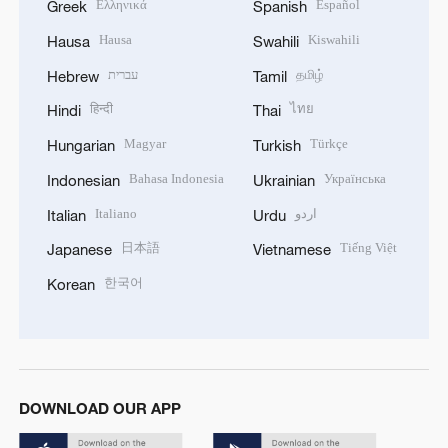
Ελληνικά
Español
Greek
Spanish
Hausa
Kiswahili
Hausa
Swahili
עברית
தமிழ்
Hebrew
Tamil
हिन्दी
ไทย
Hindi
Thai
Magyar
Türkçe
Hungarian
Turkish
Bahasa Indonesia
Українська
Indonesian
Ukrainian
Italiano
اردو
Italian
Urdu
日本語
Tiếng Việt
Japanese
Vietnamese
한국어
Korean
DOWNLOAD OUR APP