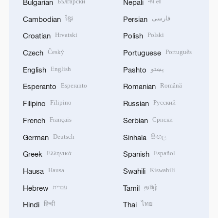
Български
नेपाली
Bulgarian
Nepali
ខ្មែរ
فارسی
Cambodian
Persian
Hrvatski
Polski
Croatian
Polish
Český
Português
Czech
Portuguese
English
پښتو
English
Pashto
Esperanto
Română
Esperanto
Romanian
Filipino
Русский
Filipino
Russian
Français
Српски
French
Serbian
Deutsch
සිංහල
German
Sinhala
Ελληνικά
Español
Greek
Spanish
Hausa
Kiswahili
Hausa
Swahili
עברית
தமிழ்
Hebrew
Tamil
हिन्दी
ไทย
Hindi
Thai