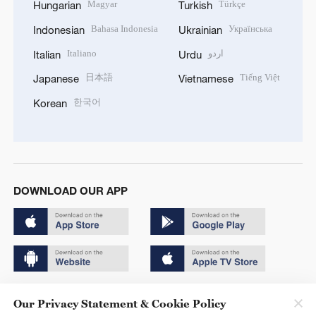
Magyar
Türkçe
Hungarian
Turkish
Bahasa Indonesia
Українська
Indonesian
Ukrainian
Italiano
اردو
Italian
Urdu
日本語
Tiếng Việt
Japanese
Vietnamese
한국어
Korean
DOWNLOAD OUR APP
Copyright © 2024 CGTN.
Our Privacy Statement & Cookie Policy