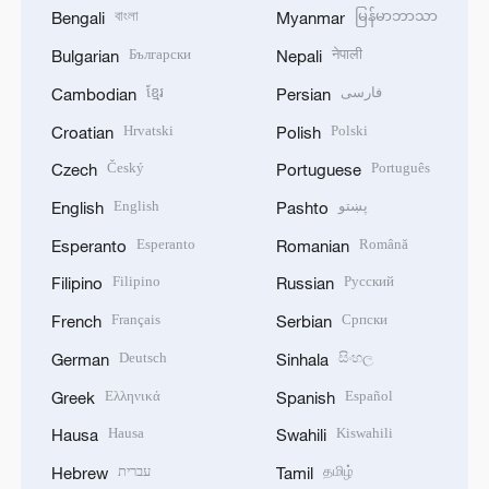
বাংলা
မြန်မာဘာသာ
Bengali
Myanmar
Български
नेपाली
Bulgarian
Nepali
ខ្មែរ
فارسی
Cambodian
Persian
Hrvatski
Polski
Croatian
Polish
Český
Português
Czech
Portuguese
English
پښتو
English
Pashto
Esperanto
Română
Esperanto
Romanian
Filipino
Русский
Filipino
Russian
Français
Српски
French
Serbian
Deutsch
සිංහල
German
Sinhala
Ελληνικά
Español
Greek
Spanish
Hausa
Kiswahili
Hausa
Swahili
עברית
தமிழ்
Hebrew
Tamil