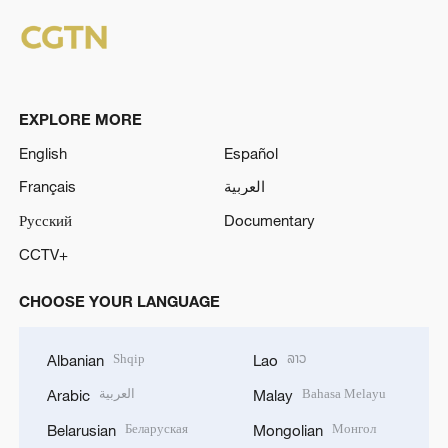
EXPLORE MORE
English
Español
Français
العربية
Русский
Documentary
CCTV+
CHOOSE YOUR LANGUAGE
Shqip
ລາວ
Albanian
Lao
العربية
Bahasa Melayu
Arabic
Malay
Беларуская
Монгол
Belarusian
Mongolian