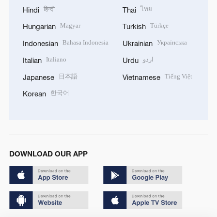
हिन्दी
ไทย
Hindi
Thai
Magyar
Türkçe
Hungarian
Turkish
Bahasa Indonesia
Українська
Indonesian
Ukrainian
Italiano
اردو
Italian
Urdu
日本語
Tiếng Việt
Japanese
Vietnamese
한국어
Korean
DOWNLOAD OUR APP