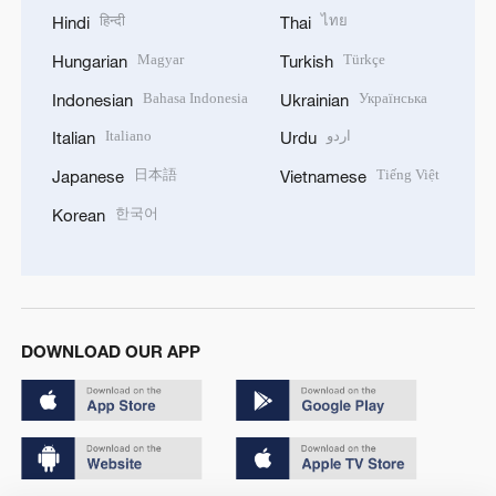
हिन्दी
ไทย
Hindi
Thai
Magyar
Türkçe
Hungarian
Turkish
Bahasa Indonesia
Українська
Indonesian
Ukrainian
Italiano
اردو
Italian
Urdu
日本語
Tiếng Việt
Japanese
Vietnamese
한국어
Korean
DOWNLOAD OUR APP