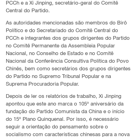
PCCh e a Xi Jinping, secretário-geral do Comitê
Central do P
artido
.
As autoridades mencionadas são membros do Birô
Político e do Secretariado do Comitê Central do
PCCh e integrantes dos grupos dirigentes do Partido
n
o Comitê Permanente da Assembleia Popular
Nacional,
n
o Conselho de Estado e
n
o Comitê
Nacional da Conferência Consultiva Política do Povo
Chinês, bem como secretários dos grupos dirigentes
do Partido
n
o Supremo Tribunal Popular e
n
a
Suprema Procuradoria Popular.
Depois de ler
os
relatórios de trabalho, Xi
Jinping
apontou que este ano marca o 105º
anivers
ário da
fundação do Partido Comunista da China e o início
do 15º Plano Quinquenal. Por isso, é necessário
seguir a orientação do pensamento sobre o
socialismo com características chinesas para a nova