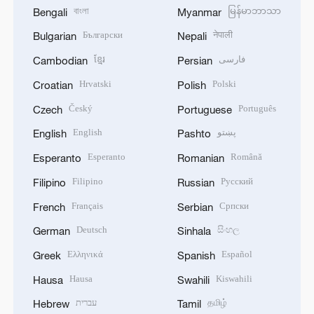
বাংলা
မြန်မာဘာသာ
Bengali
Myanmar
Български
नेपाली
Bulgarian
Nepali
ខ្មែរ
فارسی
Cambodian
Persian
Hrvatski
Polski
Croatian
Polish
Český
Português
Czech
Portuguese
English
پښتو
English
Pashto
Esperanto
Română
Esperanto
Romanian
Filipino
Русский
Filipino
Russian
Français
Српски
French
Serbian
Deutsch
සිංහල
German
Sinhala
Ελληνικά
Español
Greek
Spanish
Hausa
Kiswahili
Hausa
Swahili
עברית
தமிழ்
Hebrew
Tamil