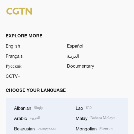
EXPLORE MORE
English
Español
Français
العربية
Русский
Documentary
CCTV+
CHOOSE YOUR LANGUAGE
Shqip
ລາວ
Albanian
Lao
العربية
Bahasa Melayu
Arabic
Malay
Беларуская
Монгол
Belarusian
Mongolian