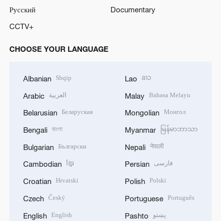
Русский
Documentary
CCTV+
CHOOSE YOUR LANGUAGE
Shqip
ລາວ
Albanian
Lao
العربية
Bahasa Melayu
Arabic
Malay
Беларуская
Монгол
Belarusian
Mongolian
বাংলা
မြန်မာဘာသာ
Bengali
Myanmar
Български
नेपाली
Bulgarian
Nepali
ខ្មែរ
فارسی
Cambodian
Persian
Hrvatski
Polski
Croatian
Polish
Český
Português
Czech
Portuguese
English
پښتو
English
Pashto