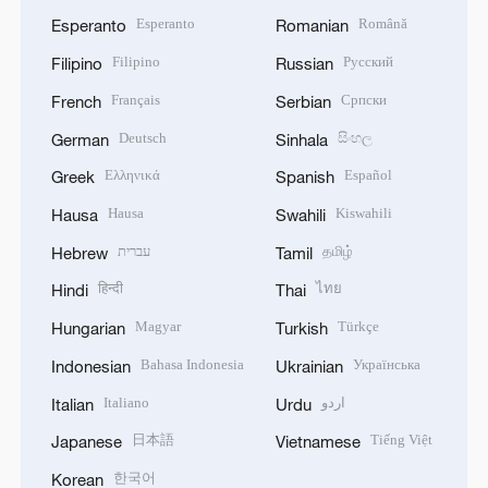
Esperanto
Română
Esperanto
Romanian
Filipino
Русский
Filipino
Russian
Français
Српски
French
Serbian
Deutsch
සිංහල
German
Sinhala
Ελληνικά
Español
Greek
Spanish
Hausa
Kiswahili
Hausa
Swahili
עברית
தமிழ்
Hebrew
Tamil
हिन्दी
ไทย
Hindi
Thai
Magyar
Türkçe
Hungarian
Turkish
Bahasa Indonesia
Українська
Indonesian
Ukrainian
Italiano
اردو
Italian
Urdu
日本語
Tiếng Việt
Japanese
Vietnamese
한국어
Korean