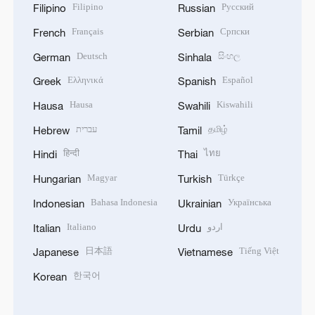
Filipino
Русский
Filipino
Russian
Français
Српски
French
Serbian
Deutsch
සිංහල
German
Sinhala
Ελληνικά
Español
Greek
Spanish
Hausa
Kiswahili
Hausa
Swahili
עברית
தமிழ்
Hebrew
Tamil
हिन्दी
ไทย
Hindi
Thai
Magyar
Türkçe
Hungarian
Turkish
Bahasa Indonesia
Українська
Indonesian
Ukrainian
Italiano
اردو
Italian
Urdu
日本語
Tiếng Việt
Japanese
Vietnamese
한국어
Korean