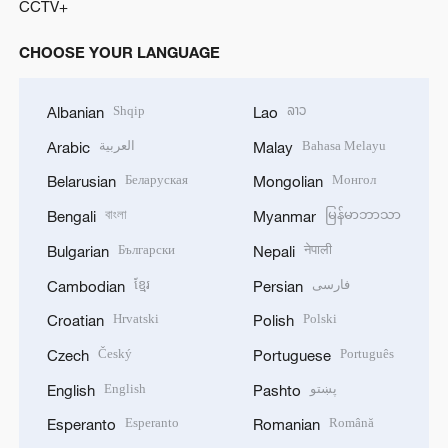
CCTV+
CHOOSE YOUR LANGUAGE
Shqip
ລາວ
Albanian
Lao
العربية
Bahasa Melayu
Arabic
Malay
Беларуская
Монгол
Belarusian
Mongolian
বাংলা
မြန်မာဘာသာ
Bengali
Myanmar
Български
नेपाली
Bulgarian
Nepali
ខ្មែរ
فارسی
Cambodian
Persian
Hrvatski
Polski
Croatian
Polish
Český
Português
Czech
Portuguese
English
پښتو
English
Pashto
Esperanto
Română
Esperanto
Romanian