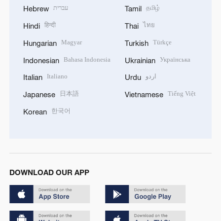
עברית
தமிழ்
Hebrew
Tamil
हिन्दी
ไทย
Hindi
Thai
Magyar
Türkçe
Hungarian
Turkish
Bahasa Indonesia
Українська
Indonesian
Ukrainian
Italiano
اردو
Italian
Urdu
日本語
Tiếng Việt
Japanese
Vietnamese
한국어
Korean
DOWNLOAD OUR APP