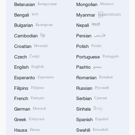
Беларуская
Монгол
Belarusian
Mongolian
বাংলা
မြန်မာဘာသာ
Bengali
Myanmar
Български
नेपाली
Bulgarian
Nepali
ខ្មែរ
فارسی
Cambodian
Persian
Hrvatski
Polski
Croatian
Polish
Český
Português
Czech
Portuguese
English
پښتو
English
Pashto
Esperanto
Română
Esperanto
Romanian
Filipino
Русский
Filipino
Russian
Français
Српски
French
Serbian
Deutsch
සිංහල
German
Sinhala
Ελληνικά
Español
Greek
Spanish
Hausa
Kiswahili
Hausa
Swahili