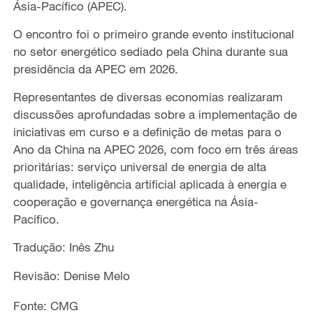
Ásia-Pacífico (APEC).
O encontro foi o primeiro grande evento institucional
no setor
energético
sediado pela China durante sua
presidência da APEC em 2026.
Representantes de diversas economias realizaram
discussões aprofundadas sobre a implementação de
iniciativas
em curso e a definição de metas para o
Ano da China na APEC 2026, com foco em três áreas
prioritárias:
s
erviço
u
niversal de
e
nergia de
a
lta
q
ualidade,
i
nteligência
a
rtificial
aplicada à e
nergia e
cooperação e
g
overnança
e
nergética na Ásia-
Pacífico.
Tradução: Inês Zhu
Revisão: Denise Melo
Fonte: CMG