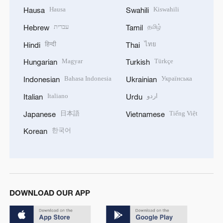
Hausa
Kiswahili
Hausa
Swahili
עברית
தமிழ்
Hebrew
Tamil
हिन्दी
ไทย
Hindi
Thai
Magyar
Türkçe
Hungarian
Turkish
Bahasa Indonesia
Українська
Indonesian
Ukrainian
Italiano
اردو
Italian
Urdu
日本語
Tiếng Việt
Japanese
Vietnamese
한국어
Korean
DOWNLOAD OUR APP