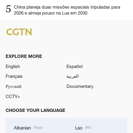
5
China planeja duas missões espaciais tripuladas para
2026 e almeja pouso na Lua em 2030
EXPLORE MORE
English
Español
Français
العربية
Русский
Documentary
CCTV+
CHOOSE YOUR LANGUAGE
Shqip
ລາວ
Albanian
Lao