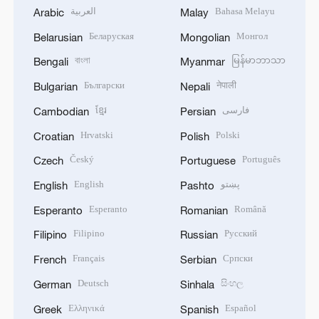
العربية
Bahasa Melayu
Arabic
Malay
Беларуская
Монгол
Belarusian
Mongolian
বাংলা
မြန်မာဘာသာ
Bengali
Myanmar
Български
नेपाली
Bulgarian
Nepali
ខ្មែរ
فارسی
Cambodian
Persian
Hrvatski
Polski
Croatian
Polish
Český
Português
Czech
Portuguese
English
پښتو
English
Pashto
Esperanto
Română
Esperanto
Romanian
Filipino
Русский
Filipino
Russian
Français
Српски
French
Serbian
Deutsch
සිංහල
German
Sinhala
Ελληνικά
Español
Greek
Spanish