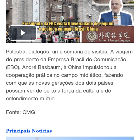
P
Palestra, diálogos, uma semana de visitas. A viagem
l
do presidente da Empresa Brasil de Comunicação
a
(EBC), André Basbaum, à China impulsionou a
cooperação prática no campo midiático, fazendo
y
com que as novas gerações dos dois países
possam ver de perto a força da cultura e do
V
entendimento mútuo.
i
Fonte: CMG
d
Principais Notícias
e