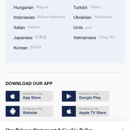
Magyar
Türkçe
Hungarian
Turkish
Bahasa Indonesia
Українська
Indonesian
Ukrainian
Italiano
اردو
Italian
Urdu
日本語
Tiếng Việt
Japanese
Vietnamese
한국어
Korean
DOWNLOAD OUR APP
Copyright © 2024 CGTN.
Our Privacy Statement & Cookie Policy