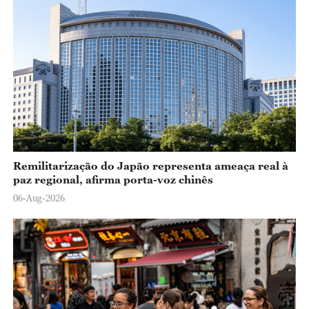
o
Remilitarização do Japão representa ameaça real à
paz regional, afirma porta-voz chinês
06-Aug-2026