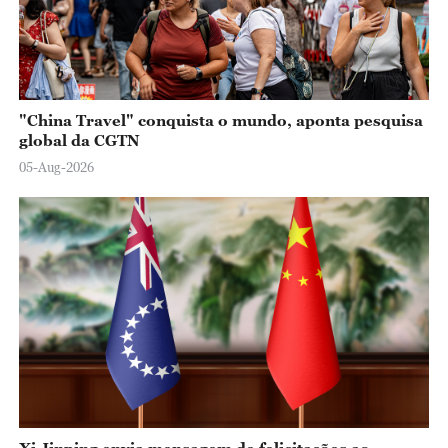
"China Travel" conquista o mundo, aponta pesquisa
global da CGTN
05-Aug-2026
Xi Jinping envia mensagem de felicitações ao