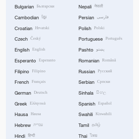
Български
नेपाली
Bulgarian
Nepali
ខ្មែរ
فارسی
Cambodian
Persian
Hrvatski
Polski
Croatian
Polish
Český
Português
Czech
Portuguese
English
پښتو
English
Pashto
Esperanto
Română
Esperanto
Romanian
Filipino
Русский
Filipino
Russian
Français
Српски
French
Serbian
Deutsch
සිංහල
German
Sinhala
Ελληνικά
Español
Greek
Spanish
Hausa
Kiswahili
Hausa
Swahili
עברית
தமிழ்
Hebrew
Tamil
हिन्दी
ไทย
Hindi
Thai