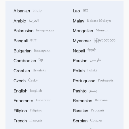
Shqip
ລາວ
Albanian
Lao
العربية
Bahasa Melayu
Arabic
Malay
Беларуская
Монгол
Belarusian
Mongolian
বাংলা
မြန်မာဘာသာ
Bengali
Myanmar
Български
नेपाली
Bulgarian
Nepali
ខ្មែរ
فارسی
Cambodian
Persian
Hrvatski
Polski
Croatian
Polish
Český
Português
Czech
Portuguese
English
پښتو
English
Pashto
Esperanto
Română
Esperanto
Romanian
Filipino
Русский
Filipino
Russian
Français
Српски
French
Serbian