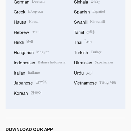
Deutsch
සිංහල
German
Sinhala
Ελληνικά
Español
Greek
Spanish
Hausa
Kiswahili
Hausa
Swahili
עברית
தமிழ்
Hebrew
Tamil
हिन्दी
ไทย
Hindi
Thai
Magyar
Türkçe
Hungarian
Turkish
Bahasa Indonesia
Українська
Indonesian
Ukrainian
Italiano
اردو
Italian
Urdu
日本語
Tiếng Việt
Japanese
Vietnamese
한국어
Korean
DOWNLOAD OUR APP