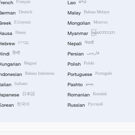
French
Français
Lao
ລາວ
German
Deutsch
Malay
Bahasa Melayu
Greek
Ελληνικά
Mongolian
Монгол
Hausa
Hausa
Myanmar
မြန်မာဘာသာ
Hebrew
עברית
Nepali
नेपाली
Hindi
हिन्दी
Persian
فارسی
Hungarian
Magyar
Polish
Polski
Indonesian
Bahasa Indonesia
Portuguese
Português
Italian
Italiano
Pashto
پښتو
Japanese
日本語
Romanian
Română
Korean
한국어
Russian
Русский