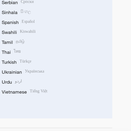
Serbian
Српски
Sinhala
සිංහල
Spanish
Español
Swahili
Kiswahili
Tamil
தமிழ்
Thai
ไทย
Turkish
Türkçe
Ukrainian
Українська
Urdu
اردو
Vietnamese
Tiếng Việt