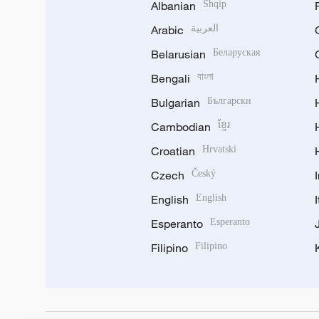
Albanian
Shqip
Arabic
العربية
Belarusian
Беларуская
Bengali
বাংলা
Bulgarian
Български
Cambodian
ខ្មែរ
Croatian
Hrvatski
Czech
Český
English
English
Esperanto
Esperanto
Filipino
Filipino