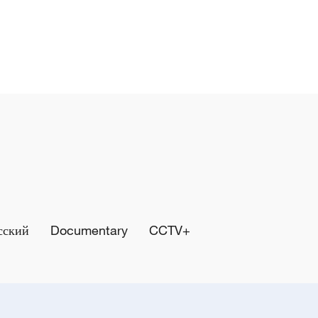
сский
Documentary
CCTV+