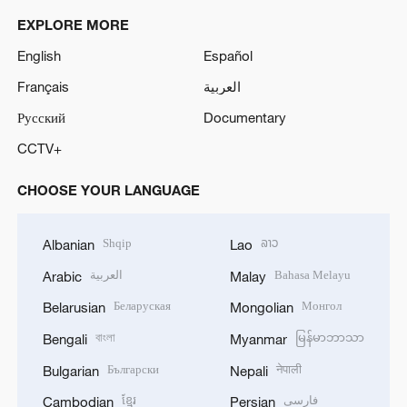
EXPLORE MORE
English
Español
Français
العربية
Русский
Documentary
CCTV+
CHOOSE YOUR LANGUAGE
Shqip
ລາວ
Albanian
Lao
العربية
Bahasa Melayu
Arabic
Malay
Беларуская
Монгол
Belarusian
Mongolian
বাংলা
မြန်မာဘာသာ
Bengali
Myanmar
Български
नेपाली
Bulgarian
Nepali
ខ្មែរ
فارسی
Cambodian
Persian