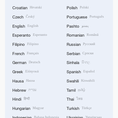
Hrvatski
Polski
Croatian
Polish
Český
Português
Czech
Portuguese
English
پښتو
English
Pashto
Esperanto
Română
Esperanto
Romanian
Filipino
Русский
Filipino
Russian
Français
Српски
French
Serbian
Deutsch
සිංහල
German
Sinhala
Ελληνικά
Español
Greek
Spanish
Hausa
Kiswahili
Hausa
Swahili
עברית
தமிழ்
Hebrew
Tamil
हिन्दी
ไทย
Hindi
Thai
Magyar
Türkçe
Hungarian
Turkish
Bahasa Indonesia
Українська
Indonesian
Ukrainian