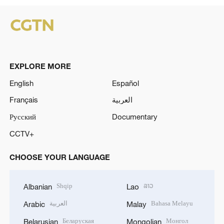
EXPLORE MORE
English
Español
Français
العربية
Русский
Documentary
CCTV+
CHOOSE YOUR LANGUAGE
Shqip
ລາວ
Albanian
Lao
العربية
Bahasa Melayu
Arabic
Malay
Беларуская
Монгол
Belarusian
Mongolian