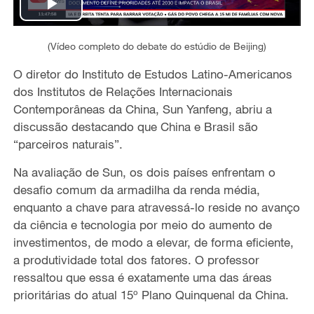
P
l
(Vídeo completo do debate do estúdio de Beijing)
O diretor do Instituto de Estudos Latino-Americanos
a
dos Institutos de Relações Internacionais
Contemporâneas da China, Sun Yanfeng, abriu a
y
discussão destacando que China e Brasil são
V
“parceiros naturais”.
Na avaliação de Sun, os dois países enfrentam o
i
desafio comum da armadilha da renda média,
d
enquanto a chave para atravessá-lo reside no avanço
da ciência e tecnologia por meio do aumento de
e
investimentos, de modo a elevar, de forma eficiente,
a produtividade total dos fatores. O professor
o
ressaltou que essa é exatamente uma das áreas
prioritárias do atual 15º Plano Quinquenal da China.