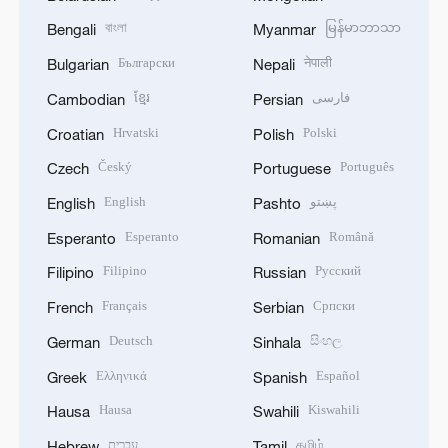
বাংলা
မြန်မာဘာသာ
Bengali
Myanmar
Български
नेपाली
Bulgarian
Nepali
ខ្មែរ
فارسی
Cambodian
Persian
Hrvatski
Polski
Croatian
Polish
Český
Português
Czech
Portuguese
English
پښتو
English
Pashto
Esperanto
Română
Esperanto
Romanian
Filipino
Русский
Filipino
Russian
Français
Српски
French
Serbian
Deutsch
සිංහල
German
Sinhala
Ελληνικά
Español
Greek
Spanish
Hausa
Kiswahili
Hausa
Swahili
עברית
தமிழ்
Hebrew
Tamil