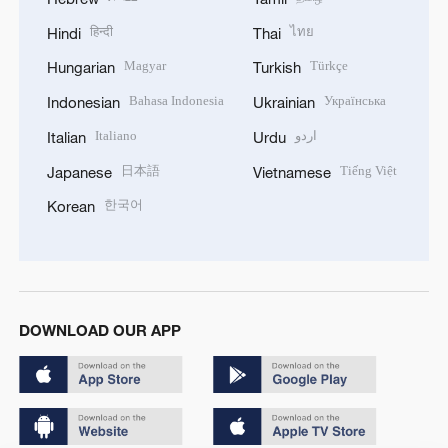
हिन्दी
ไทย
Hindi
Thai
Magyar
Türkçe
Hungarian
Turkish
Bahasa Indonesia
Українська
Indonesian
Ukrainian
Italiano
اردو
Italian
Urdu
日本語
Tiếng Việt
Japanese
Vietnamese
한국어
Korean
DOWNLOAD OUR APP