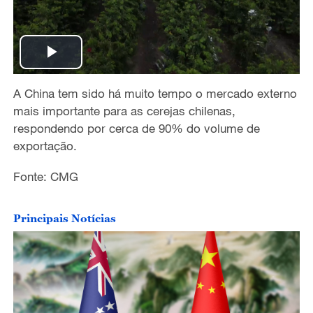
P
A China tem sido há muito tempo o mercado externo
l
mais importante para as cerejas chilenas,
a
respondendo por cerca de 90% do volume de
exportação.
y
Fonte: CMG
V
Principais Notícias
i
d
e