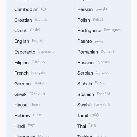
ខ្មែរ
فارسی
Cambodian
Persian
Hrvatski
Polski
Croatian
Polish
Český
Português
Czech
Portuguese
English
پښتو
English
Pashto
Esperanto
Română
Esperanto
Romanian
Filipino
Русский
Filipino
Russian
Français
Српски
French
Serbian
Deutsch
සිංහල
German
Sinhala
Ελληνικά
Español
Greek
Spanish
Hausa
Kiswahili
Hausa
Swahili
עברית
தமிழ்
Hebrew
Tamil
हिन्दी
ไทย
Hindi
Thai
Magyar
Türkçe
Hungarian
Turkish