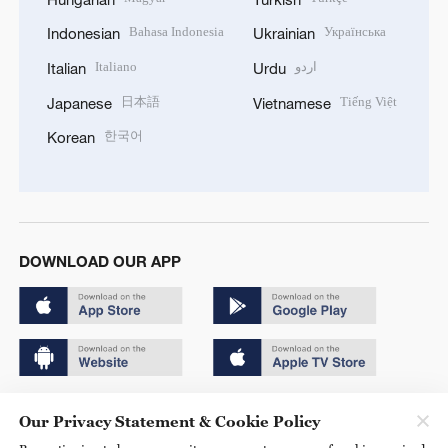
Bahasa Indonesia
Українська
Indonesian
Ukrainian
Italiano
اردو
Italian
Urdu
日本語
Tiếng Việt
Japanese
Vietnamese
한국어
Korean
DOWNLOAD OUR APP
Copyright © 2024 CGTN.
Our Privacy Statement & Cookie Policy
京ICP备20000184号