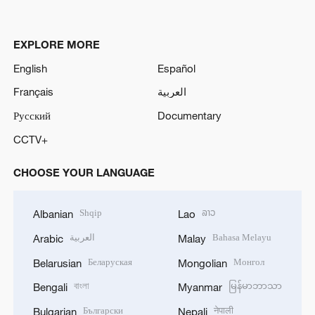
EXPLORE MORE
English
Español
Français
العربية
Русский
Documentary
CCTV+
CHOOSE YOUR LANGUAGE
Shqip
ລາວ
Albanian
Lao
العربية
Bahasa Melayu
Arabic
Malay
Беларуская
Монгол
Belarusian
Mongolian
বাংলা
မြန်မာဘာသာ
Bengali
Myanmar
Български
नेपाली
Bulgarian
Nepali