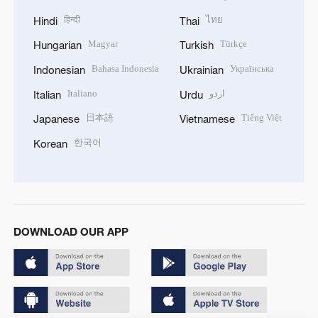
हिन्दी
ไทย
Hindi
Thai
Magyar
Türkçe
Hungarian
Turkish
Bahasa Indonesia
Українська
Indonesian
Ukrainian
Italiano
اردو
Italian
Urdu
日本語
Tiếng Việt
Japanese
Vietnamese
한국어
Korean
DOWNLOAD OUR APP