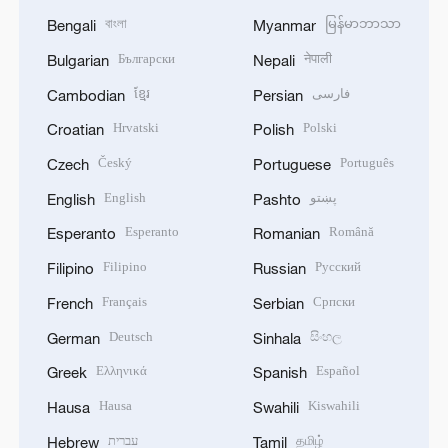
বাংলা
မြန်မာဘာသာ
Bengali
Myanmar
Български
नेपाली
Bulgarian
Nepali
ខ្មែរ
فارسی
Cambodian
Persian
Hrvatski
Polski
Croatian
Polish
Český
Português
Czech
Portuguese
English
پښتو
English
Pashto
Esperanto
Română
Esperanto
Romanian
Filipino
Русский
Filipino
Russian
Français
Српски
French
Serbian
Deutsch
සිංහල
German
Sinhala
Ελληνικά
Español
Greek
Spanish
Hausa
Kiswahili
Hausa
Swahili
עברית
தமிழ்
Hebrew
Tamil