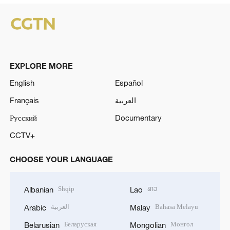
EXPLORE MORE
English
Español
Français
العربية
Русский
Documentary
CCTV+
CHOOSE YOUR LANGUAGE
Shqip
ລາວ
Albanian
Lao
العربية
Bahasa Melayu
Arabic
Malay
Беларуская
Монгол
Belarusian
Mongolian