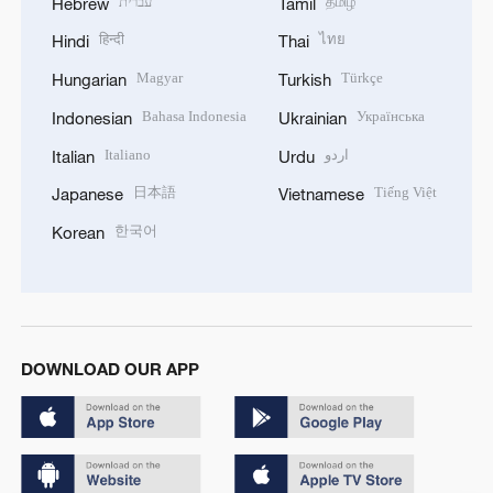
עברית
தமிழ்
Hebrew
Tamil
हिन्दी
ไทย
Hindi
Thai
Magyar
Türkçe
Hungarian
Turkish
Bahasa Indonesia
Українська
Indonesian
Ukrainian
Italiano
اردو
Italian
Urdu
日本語
Tiếng Việt
Japanese
Vietnamese
한국어
Korean
DOWNLOAD OUR APP