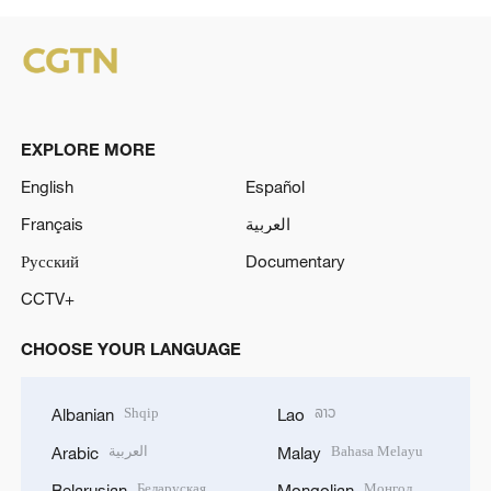
EXPLORE MORE
English
Español
Français
العربية
Русский
Documentary
CCTV+
CHOOSE YOUR LANGUAGE
Shqip
ລາວ
Albanian
Lao
العربية
Bahasa Melayu
Arabic
Malay
Беларуская
Монгол
Belarusian
Mongolian