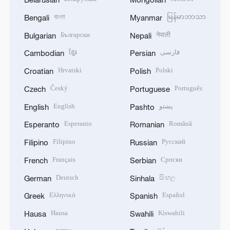
বাংলা
မြန်မာဘာသာ
Bengali
Myanmar
Български
नेपाली
Bulgarian
Nepali
ខ្មែរ
فارسی
Cambodian
Persian
Hrvatski
Polski
Croatian
Polish
Český
Português
Czech
Portuguese
English
پښتو
English
Pashto
Esperanto
Română
Esperanto
Romanian
Filipino
Русский
Filipino
Russian
Français
Српски
French
Serbian
Deutsch
සිංහල
German
Sinhala
Ελληνικά
Español
Greek
Spanish
Hausa
Kiswahili
Hausa
Swahili