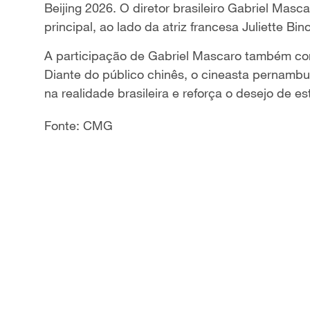
Beijing 2026. O diretor brasileiro Gabriel Masc
a
principal, ao lado da atriz francesa Juliette Bin
y
A participação de Gabriel Mascaro também con
Diante do público chinês, o cineasta pernambu
V
na realidade brasileira e reforça o desejo de est
i
Fonte: CMG
d
e
o