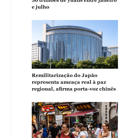
30 trilhões de yuans entre janeiro
e julho
Remilitarização do Japão
representa ameaça real à paz
regional, afirma porta-voz chinês