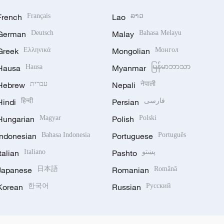
French
Français
Lao
ລາວ
German
Deutsch
Malay
Bahasa Melayu
Greek
Ελληνικά
Mongolian
Монгол
Hausa
Hausa
Myanmar
မြန်မာဘာသာ
Hebrew
עברית
Nepali
नेपाली
Hindi
हिन्दी
Persian
فارسی
Hungarian
Magyar
Polish
Polski
Indonesian
Bahasa Indonesia
Portuguese
Português
Italian
Italiano
Pashto
پښتو
Japanese
日本語
Romanian
Română
Korean
한국어
Russian
Русский