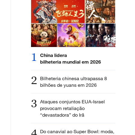
1
China lidera
bilheteria mundial em 2026
2
Bilheteria chinesa ultrapassa 8
bilhões de yuans em 2026
3
Ataques conjuntos EUA-Israel
provocam retaliação
“devastadora” do Irã
4
Do canavial ao Super Bowl: moda,