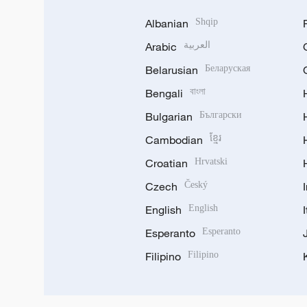
Albanian
Shqip
Arabic
العربية
Belarusian
Беларуская
Bengali
বাংলা
Bulgarian
Български
Cambodian
ខ្មែរ
Croatian
Hrvatski
Czech
Český
English
English
Esperanto
Esperanto
Filipino
Filipino