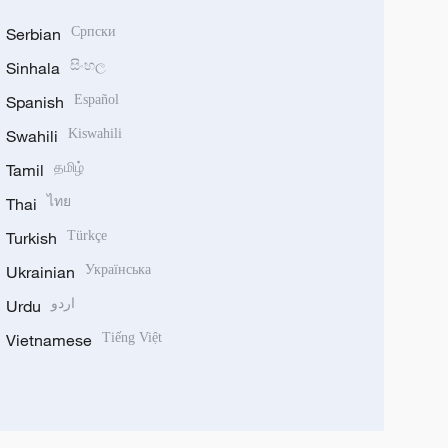
Serbian
Српски
Sinhala
සිංහල
Spanish
Español
Swahili
Kiswahili
Tamil
தமிழ்
Thai
ไทย
Turkish
Türkçe
Ukrainian
Українська
Urdu
اردو
Vietnamese
Tiếng Việt