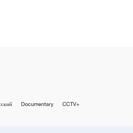
сский
Documentary
CCTV+