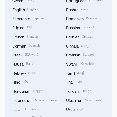
Český
Português
Czech
Portuguese
English
پښتو
English
Pashto
Esperanto
Română
Esperanto
Romanian
Filipino
Русский
Filipino
Russian
Français
Српски
French
Serbian
Deutsch
සිංහල
German
Sinhala
Ελληνικά
Español
Greek
Spanish
Hausa
Kiswahili
Hausa
Swahili
עברית
தமிழ்
Hebrew
Tamil
हिन्दी
ไทย
Hindi
Thai
Magyar
Türkçe
Hungarian
Turkish
Bahasa Indonesia
Українська
Indonesian
Ukrainian
Italiano
اردو
Italian
Urdu