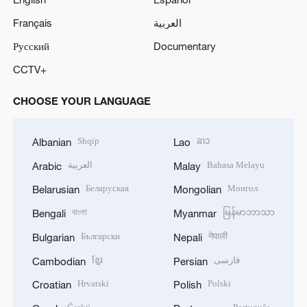
Français
العربية
Русский
Documentary
CCTV+
CHOOSE YOUR LANGUAGE
Shqip
ລາວ
Albanian
Lao
العربية
Bahasa Melayu
Arabic
Malay
Беларуская
Монгол
Belarusian
Mongolian
বাংলা
မြန်မာဘာသာ
Bengali
Myanmar
Български
नेपाली
Bulgarian
Nepali
ខ្មែរ
فارسی
Cambodian
Persian
Hrvatski
Polski
Croatian
Polish