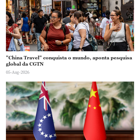
o
"China Travel" conquista o mundo, aponta pesquisa
global da CGTN
05-Aug-2026