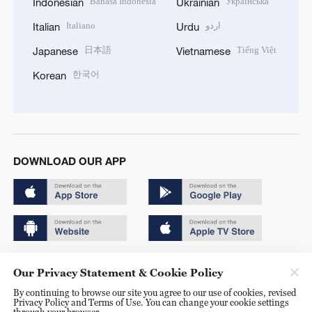
Bahasa Indonesia
Українська
Indonesian
Ukrainian
Italiano
اردو
Italian
Urdu
日本語
Tiếng Việt
Japanese
Vietnamese
한국어
Korean
DOWNLOAD OUR APP
Copyright © 2024 CGTN.
Our Privacy Statement & Cookie Policy
京ICP备20000184号
By continuing to browse our site you agree to our use of cookies, revised
Privacy Policy and Terms of Use. You can change your cookie settings
京公网安备 11010502050052号
through your browser.