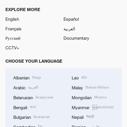
EXPLORE MORE
English
Español
Français
العربية
Русский
Documentary
CCTV+
CHOOSE YOUR LANGUAGE
Shqip
ລາວ
Albanian
Lao
العربية
Bahasa Melayu
Arabic
Malay
Беларуская
Монгол
Belarusian
Mongolian
বাংলা
မြန်မာဘာသာ
Bengali
Myanmar
Български
नेपाली
Bulgarian
Nepali
ខ្មែរ
فارسی