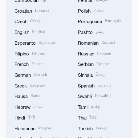
Cambodian
Persian
Hrvatski
Polski
Croatian
Polish
Český
Português
Czech
Portuguese
English
پښتو
English
Pashto
Esperanto
Română
Esperanto
Romanian
Filipino
Русский
Filipino
Russian
Français
Српски
French
Serbian
Deutsch
සිංහල
German
Sinhala
Ελληνικά
Español
Greek
Spanish
Hausa
Kiswahili
Hausa
Swahili
עברית
தமிழ்
Hebrew
Tamil
हिन्दी
ไทย
Hindi
Thai
Magyar
Türkçe
Hungarian
Turkish