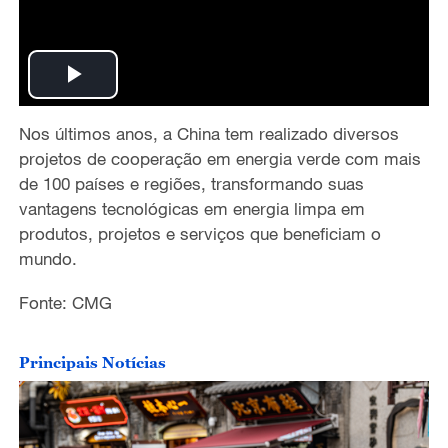
P
Nos últimos anos, a China tem realizado diversos
l
projetos de cooperação em energia verde com mais
a
de 100 países e regiões, transformando suas
vantagens tecnológicas em energia limpa em
y
produtos, projetos e serviços que beneficiam o
mundo.
V
Fonte: CMG
i
d
Principais Notícias
e