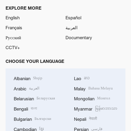
EXPLORE MORE
English
Español
Français
العربية
Русский
Documentary
CCTV+
CHOOSE YOUR LANGUAGE
Shqip
ລາວ
Albanian
Lao
العربية
Bahasa Melayu
Arabic
Malay
Беларуская
Монгол
Belarusian
Mongolian
বাংলা
မြန်မာဘာသာ
Bengali
Myanmar
Български
नेपाली
Bulgarian
Nepali
ខ្មែរ
فارسی
Cambodian
Persian