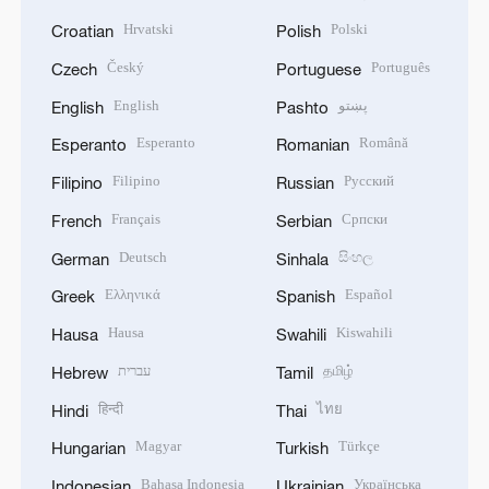
Hrvatski
Polski
Croatian
Polish
Český
Português
Czech
Portuguese
English
پښتو
English
Pashto
Esperanto
Română
Esperanto
Romanian
Filipino
Русский
Filipino
Russian
Français
Српски
French
Serbian
Deutsch
සිංහල
German
Sinhala
Ελληνικά
Español
Greek
Spanish
Hausa
Kiswahili
Hausa
Swahili
עברית
தமிழ்
Hebrew
Tamil
हिन्दी
ไทย
Hindi
Thai
Magyar
Türkçe
Hungarian
Turkish
Bahasa Indonesia
Українська
Indonesian
Ukrainian