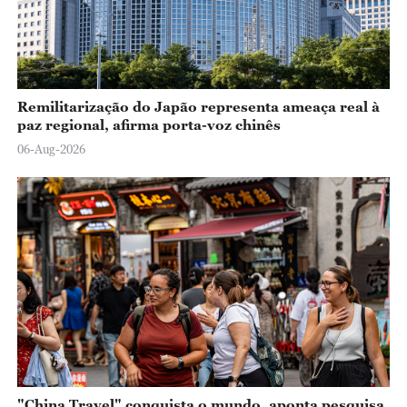
Remilitarização do Japão representa ameaça real à
paz regional, afirma porta-voz chinês
06-Aug-2026
"China Travel" conquista o mundo, aponta pesquisa