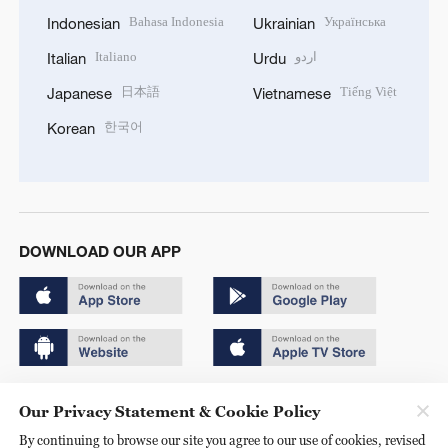
Bahasa Indonesia
Українська
Indonesian
Ukrainian
Italiano
اردو
Italian
Urdu
日本語
Tiếng Việt
Japanese
Vietnamese
한국어
Korean
DOWNLOAD OUR APP
Copyright © 2024 CGTN.
Our Privacy Statement & Cookie Policy
京ICP备20000184号
By continuing to browse our site you agree to our use of cookies, revised