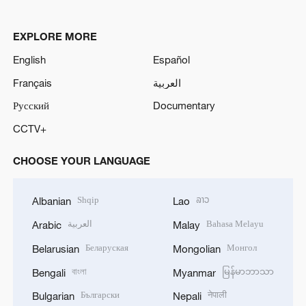
EXPLORE MORE
English
Español
Français
العربية
Русский
Documentary
CCTV+
CHOOSE YOUR LANGUAGE
Shqip
ລາວ
Albanian
Lao
العربية
Bahasa Melayu
Arabic
Malay
Беларуская
Монгол
Belarusian
Mongolian
বাংলা
မြန်မာဘာသာ
Bengali
Myanmar
Български
नेपाली
Bulgarian
Nepali