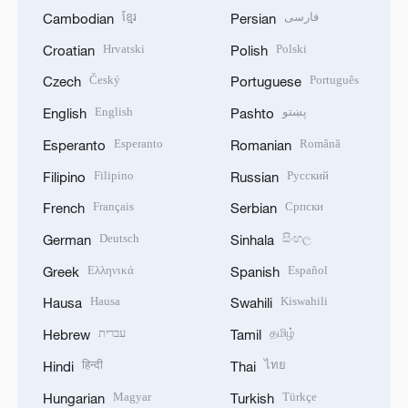
ខ្មែរ
فارسی
Cambodian
Persian
Hrvatski
Polski
Croatian
Polish
Český
Português
Czech
Portuguese
English
پښتو
English
Pashto
Esperanto
Română
Esperanto
Romanian
Filipino
Русский
Filipino
Russian
Français
Српски
French
Serbian
Deutsch
සිංහල
German
Sinhala
Ελληνικά
Español
Greek
Spanish
Hausa
Kiswahili
Hausa
Swahili
עברית
தமிழ்
Hebrew
Tamil
हिन्दी
ไทย
Hindi
Thai
Magyar
Türkçe
Hungarian
Turkish