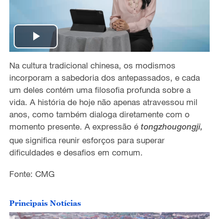
P
Na cultura tradicional chinesa, os modismos
l
incorporam a sabedoria dos antepassados, e cada
a
um deles contém uma filosofia profunda sobre a
vida. A história de hoje não apenas atravessou mil
y
anos, como também dialoga diretamente com o
momento presente. A expressão é
tongzhougongji,
V
que significa reunir esforços para superar
dificuldades e desafios em comum.
i
Fonte: CMG
d
e
Principais Notícias