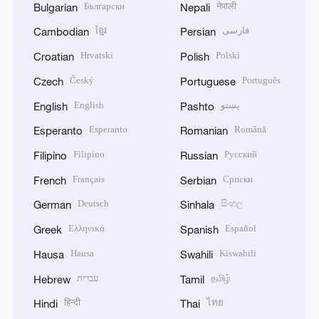
Български
नेपाली
Bulgarian
Nepali
ខ្មែរ
فارسی
Cambodian
Persian
Hrvatski
Polski
Croatian
Polish
Český
Português
Czech
Portuguese
English
پښتو
English
Pashto
Esperanto
Română
Esperanto
Romanian
Filipino
Русский
Filipino
Russian
Français
Српски
French
Serbian
Deutsch
සිංහල
German
Sinhala
Ελληνικά
Español
Greek
Spanish
Hausa
Kiswahili
Hausa
Swahili
עברית
தமிழ்
Hebrew
Tamil
हिन्दी
ไทย
Hindi
Thai