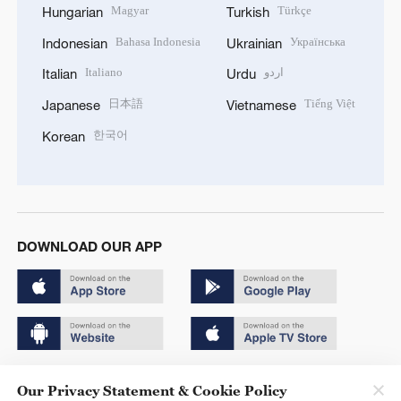
Magyar
Türkçe
Hungarian
Turkish
Bahasa Indonesia
Українська
Indonesian
Ukrainian
Italiano
اردو
Italian
Urdu
日本語
Tiếng Việt
Japanese
Vietnamese
한국어
Korean
DOWNLOAD OUR APP
Copyright © 2024 CGTN.
Our Privacy Statement & Cookie Policy