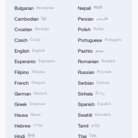
Български
नेपाली
Bulgarian
Nepali
ខ្មែរ
فارسی
Cambodian
Persian
Hrvatski
Polski
Croatian
Polish
Český
Português
Czech
Portuguese
English
پښتو
English
Pashto
Esperanto
Română
Esperanto
Romanian
Filipino
Русский
Filipino
Russian
Français
Српски
French
Serbian
Deutsch
සිංහල
German
Sinhala
Ελληνικά
Español
Greek
Spanish
Hausa
Kiswahili
Hausa
Swahili
עברית
தமிழ்
Hebrew
Tamil
हिन्दी
ไทย
Hindi
Thai