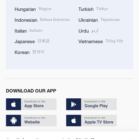
Magyar
Türkçe
Hungarian
Turkish
Bahasa Indonesia
Українська
Indonesian
Ukrainian
Italiano
اردو
Italian
Urdu
日本語
Tiếng Việt
Japanese
Vietnamese
한국어
Korean
DOWNLOAD OUR APP
Copyright © 2024 CGTN.