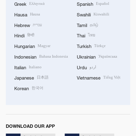
Ελληνικά
Español
Greek
Spanish
Hausa
Kiswahili
Hausa
Swahili
עברית
தமிழ்
Hebrew
Tamil
हिन्दी
ไทย
Hindi
Thai
Magyar
Türkçe
Hungarian
Turkish
Bahasa Indonesia
Українська
Indonesian
Ukrainian
Italiano
اردو
Italian
Urdu
日本語
Tiếng Việt
Japanese
Vietnamese
한국어
Korean
DOWNLOAD OUR APP