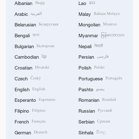
Shqip
ລາວ
Albanian
Lao
العربية
Bahasa Melayu
Arabic
Malay
Беларуская
Монгол
Belarusian
Mongolian
বাংলা
မြန်မာဘာသာ
Bengali
Myanmar
Български
नेपाली
Bulgarian
Nepali
ខ្មែរ
فارسی
Cambodian
Persian
Hrvatski
Polski
Croatian
Polish
Český
Português
Czech
Portuguese
English
پښتو
English
Pashto
Esperanto
Română
Esperanto
Romanian
Filipino
Русский
Filipino
Russian
Français
Српски
French
Serbian
Deutsch
සිංහල
German
Sinhala