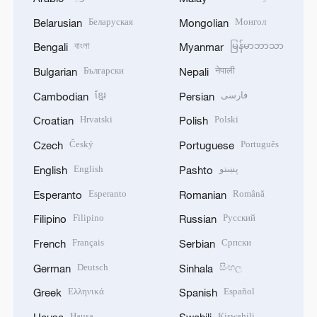
Беларуская
Монгол
Belarusian
Mongolian
বাংলা
မြန်မာဘာသာ
Bengali
Myanmar
Български
नेपाली
Bulgarian
Nepali
ខ្មែរ
فارسی
Cambodian
Persian
Hrvatski
Polski
Croatian
Polish
Český
Português
Czech
Portuguese
English
پښتو
English
Pashto
Esperanto
Română
Esperanto
Romanian
Filipino
Русский
Filipino
Russian
Français
Српски
French
Serbian
Deutsch
සිංහල
German
Sinhala
Ελληνικά
Español
Greek
Spanish
Hausa
Kiswahili