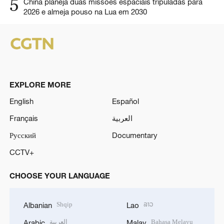
5
China planeja duas missões espaciais tripuladas para
2026 e almeja pouso na Lua em 2030
EXPLORE MORE
English
Español
Français
العربية
Русский
Documentary
CCTV+
CHOOSE YOUR LANGUAGE
Shqip
ລາວ
Albanian
Lao
العربية
Bahasa Melayu
Arabic
Malay