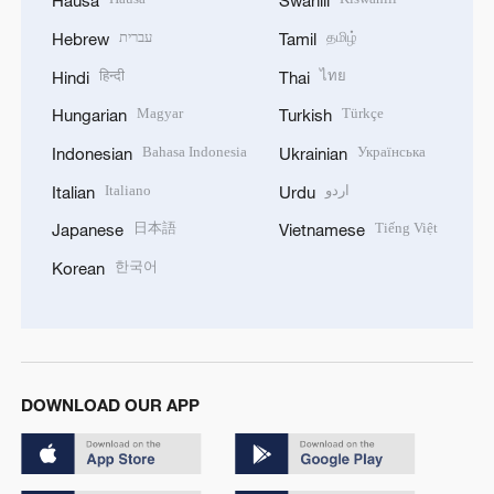
Hausa
Swahili
עברית
தமிழ்
Hebrew
Tamil
हिन्दी
ไทย
Hindi
Thai
Magyar
Türkçe
Hungarian
Turkish
Bahasa Indonesia
Українська
Indonesian
Ukrainian
Italiano
اردو
Italian
Urdu
日本語
Tiếng Việt
Japanese
Vietnamese
한국어
Korean
DOWNLOAD OUR APP