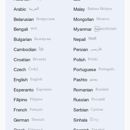
العربية
Bahasa Melayu
Arabic
Malay
Беларуская
Монгол
Belarusian
Mongolian
বাংলা
မြန်မာဘာသာ
Bengali
Myanmar
Български
नेपाली
Bulgarian
Nepali
ខ្មែរ
فارسی
Cambodian
Persian
Hrvatski
Polski
Croatian
Polish
Český
Português
Czech
Portuguese
English
پښتو
English
Pashto
Esperanto
Română
Esperanto
Romanian
Filipino
Русский
Filipino
Russian
Français
Српски
French
Serbian
Deutsch
සිංහල
German
Sinhala
Ελληνικά
Español
Greek
Spanish