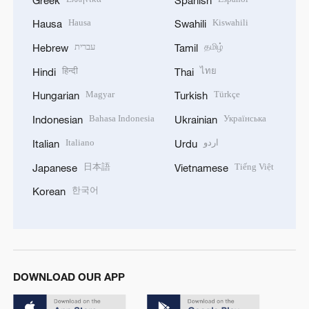
Hausa
Kiswahili
Hausa
Swahili
עברית
தமிழ்
Hebrew
Tamil
हिन्दी
ไทย
Hindi
Thai
Magyar
Türkçe
Hungarian
Turkish
Bahasa Indonesia
Українська
Indonesian
Ukrainian
Italiano
اردو
Italian
Urdu
日本語
Tiếng Việt
Japanese
Vietnamese
한국어
Korean
DOWNLOAD OUR APP