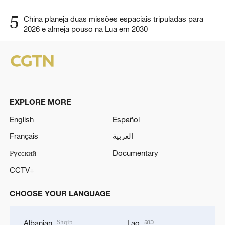
5
China planeja duas missões espaciais tripuladas para
2026 e almeja pouso na Lua em 2030
EXPLORE MORE
English
Español
Français
العربية
Русский
Documentary
CCTV+
CHOOSE YOUR LANGUAGE
Shqip
ລາວ
Albanian
Lao