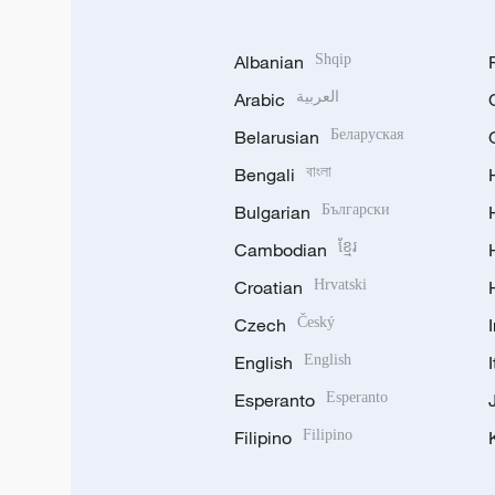
Albanian
Shqip
Arabic
العربية
Belarusian
Беларуская
Bengali
বাংলা
Bulgarian
Български
Cambodian
ខ្មែរ
Croatian
Hrvatski
Czech
Český
English
English
Esperanto
Esperanto
Filipino
Filipino