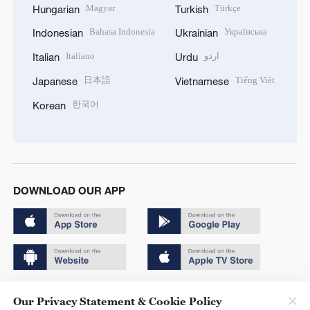
Magyar
Türkçe
Hungarian
Turkish
Bahasa Indonesia
Українська
Indonesian
Ukrainian
Italiano
اردو
Italian
Urdu
日本語
Tiếng Việt
Japanese
Vietnamese
한국어
Korean
DOWNLOAD OUR APP
Copyright © 2024 CGTN.
Our Privacy Statement & Cookie Policy