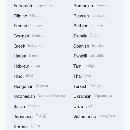
Esperanto
Română
Esperanto
Romanian
Filipino
Русский
Filipino
Russian
Français
Српски
French
Serbian
Deutsch
සිංහල
German
Sinhala
Ελληνικά
Español
Greek
Spanish
Hausa
Kiswahili
Hausa
Swahili
עברית
தமிழ்
Hebrew
Tamil
हिन्दी
ไทย
Hindi
Thai
Magyar
Türkçe
Hungarian
Turkish
Bahasa Indonesia
Українська
Indonesian
Ukrainian
Italiano
اردو
Italian
Urdu
日本語
Tiếng Việt
Japanese
Vietnamese
한국어
Korean