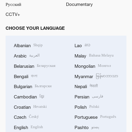
Русский
Documentary
CCTV+
CHOOSE YOUR LANGUAGE
Shqip
ລາວ
Albanian
Lao
العربية
Bahasa Melayu
Arabic
Malay
Беларуская
Монгол
Belarusian
Mongolian
বাংলা
မြန်မာဘာသာ
Bengali
Myanmar
Български
नेपाली
Bulgarian
Nepali
ខ្មែរ
فارسی
Cambodian
Persian
Hrvatski
Polski
Croatian
Polish
Český
Português
Czech
Portuguese
English
پښتو
English
Pashto