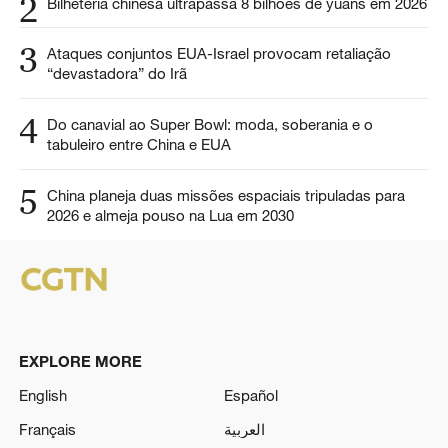
2
Bilheteria chinesa ultrapassa 8 bilhões de yuans em 2026
3
Ataques conjuntos EUA-Israel provocam retaliação
“devastadora” do Irã
4
Do canavial ao Super Bowl: moda, soberania e o
tabuleiro entre China e EUA
5
China planeja duas missões espaciais tripuladas para
2026 e almeja pouso na Lua em 2030
EXPLORE MORE
English
Español
Français
العربية