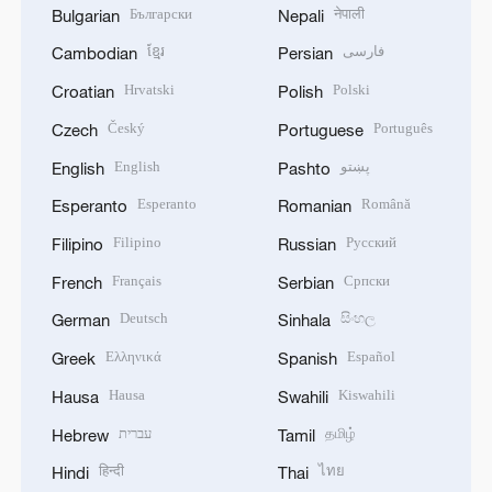
Български
नेपाली
Bulgarian
Nepali
ខ្មែរ
فارسی
Cambodian
Persian
Hrvatski
Polski
Croatian
Polish
Český
Português
Czech
Portuguese
English
پښتو
English
Pashto
Esperanto
Română
Esperanto
Romanian
Filipino
Русский
Filipino
Russian
Français
Српски
French
Serbian
Deutsch
සිංහල
German
Sinhala
Ελληνικά
Español
Greek
Spanish
Hausa
Kiswahili
Hausa
Swahili
עברית
தமிழ்
Hebrew
Tamil
हिन्दी
ไทย
Hindi
Thai