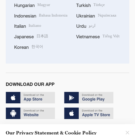
Magyar
Türkçe
Hungarian
Turkish
Bahasa Indonesia
Українська
Indonesian
Ukrainian
Italiano
اردو
Italian
Urdu
日本語
Tiếng Việt
Japanese
Vietnamese
한국어
Korean
DOWNLOAD OUR APP
Copyright © 2024 CGTN.
Our Privacy Statement & Cookie Policy