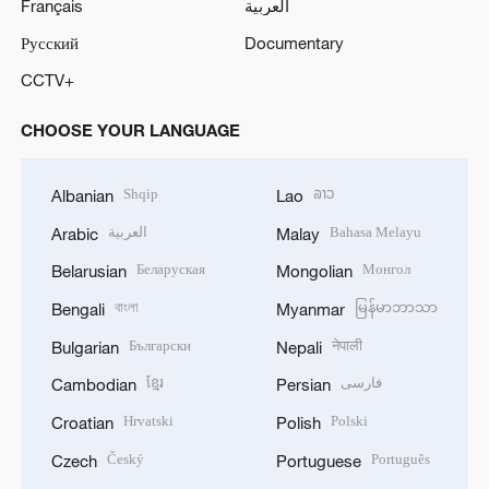
Français
العربية
Русский
Documentary
CCTV+
CHOOSE YOUR LANGUAGE
Shqip
ລາວ
Albanian
Lao
العربية
Bahasa Melayu
Arabic
Malay
Беларуская
Монгол
Belarusian
Mongolian
বাংলা
မြန်မာဘာသာ
Bengali
Myanmar
Български
नेपाली
Bulgarian
Nepali
ខ្មែរ
فارسی
Cambodian
Persian
Hrvatski
Polski
Croatian
Polish
Český
Português
Czech
Portuguese