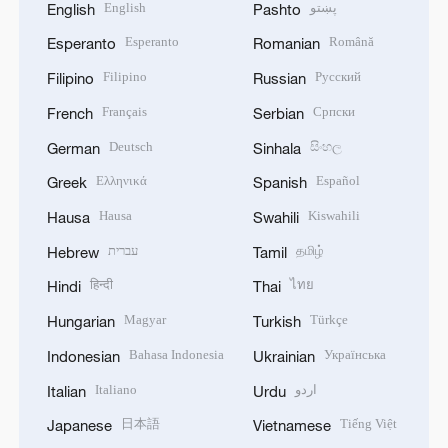
English
پښتو
English
Pashto
Esperanto
Română
Esperanto
Romanian
Filipino
Русский
Filipino
Russian
Français
Српски
French
Serbian
Deutsch
සිංහල
German
Sinhala
Ελληνικά
Español
Greek
Spanish
Hausa
Kiswahili
Hausa
Swahili
עברית
தமிழ்
Hebrew
Tamil
हिन्दी
ไทย
Hindi
Thai
Magyar
Türkçe
Hungarian
Turkish
Bahasa Indonesia
Українська
Indonesian
Ukrainian
Italiano
اردو
Italian
Urdu
日本語
Tiếng Việt
Japanese
Vietnamese